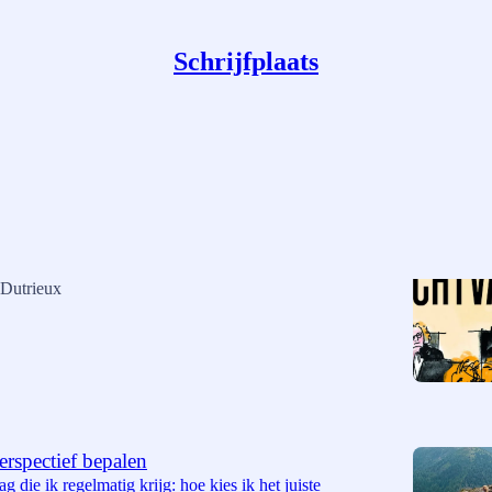
Schrijfplaats
Top
Discussies
n boek aan
erschijnt 'Dit is niet rechtvaardig'. Vanaf nu vertel ik
ntstond.
 Dutrieux
perspectief bepalen
ag die ik regelmatig krijg: hoe kies ik het juiste