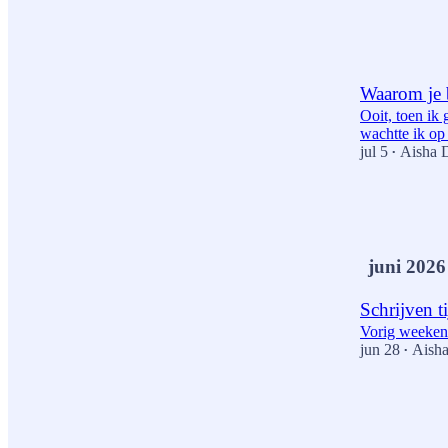
8
1
Waarom je b
Ooit, toen ik 
wachtte ik op 
jul 5
Aisha 
•
8
6
2
juni 2026
Schrijven t
Vorig weekend
jun 28
Aisha
•
4
1