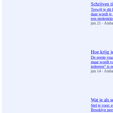
Schrijven t
Terwijl je dit
daar wordt je
een stedentr
jun 21
Aisha
•
5
1
Hoe krijg je
De eerste vraa
maar wordt va
iedereen” is
jun 14
Aisha
•
13
3
2
Wat je als 
Stel je voor: 
Brooklyn neem