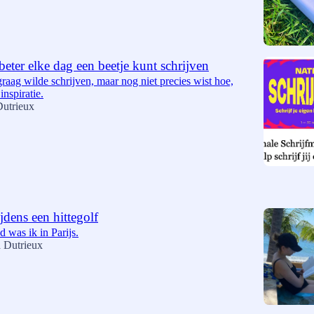
eter elke dag een beetje kunt schrijven
graag wilde schrijven, maar nog niet precies wist hoe,
inspiratie.
Dutrieux
ijdens een hittegolf
 was ik in Parijs.
 Dutrieux