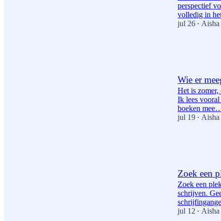
perspectief vo
volledig in h
jul 26
Aisha
•
2
2
1
Wie er meeg
Het is zomer,
Ik lees vooral
boeken mee
jul 19
Aisha
•
5
1
Zoek een p
Zoek een plek
schrijven. Ge
schrijfingang
jul 12
Aisha
•