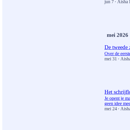
jun 7
Aisha 
•
7
5
mei 2026
De tweede 
Over de eerste
mei 31
Aish
•
3
2
Het schrijf
Je opent je ma
geen idee mee
mei 24
Aish
•
7