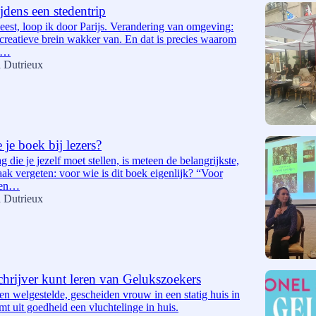
ijdens een stedentrip
 leest, loop ik door Parijs. Verandering van omgeving:
 creatieve brein wakker van. En dat is precies waarom
ip…
 Dutrieux
 je boek bij lezers?
g die je jezelf moet stellen, is meteen de belangrijkste,
ak vergeten: voor wie is dit boek eigenlijk? “Voor
 een…
 Dutrieux
schrijver kunt leren van Gelukszoekers
een welgestelde, gescheiden vrouw in een statig huis in
t uit goedheid een vluchtelinge in huis.