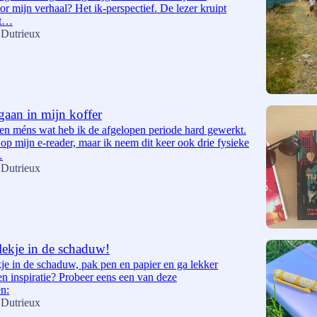
or mijn verhaal? Het ik-perspectief. De lezer kruipt
et…
 Dutrieux
aan in mijn koffer
 en méns wat heb ik de afgelopen periode hard gewerkt.
 op mijn e-reader, maar ik neem dit keer ook drie fysieke
…
 Dutrieux
lekje in de schaduw!
je in de schaduw, pak pen en papier en ga lekker
en inspiratie? Probeer eens een van deze
en:
 Dutrieux