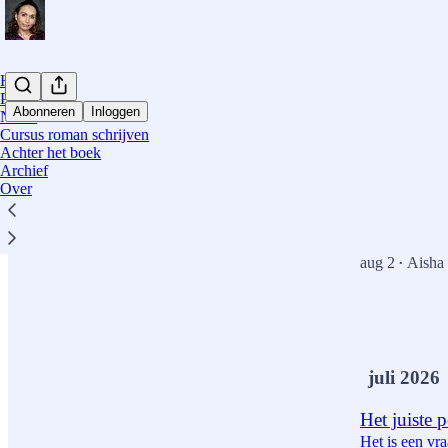
Home
Podcast
Abonneren
Inloggen
Notes
Cursus roman schrijven
Achter het boek
Meest recent
Archief
Over
Er komt ee
Op 1 oktober v
hier hoe het o
aug 2
Aisha
•
9
7
2
juli 2026
Het juiste 
Het is een vra