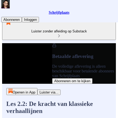
Schrijfplaats
Abonneren
Inloggen
Luister zonder afleiding op Substack
Betaalde aflevering
De volledige aflevering is alleen
beschikbaar voor betalende abonnees
van Schrijfplaats
Abonneren om te kijken
Openen in App
Luister via...
Les 2.2: De kracht van klassieke
verhaallijnen