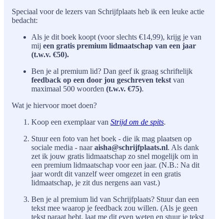
Speciaal voor de lezers van Schrijfplaats heb ik een leuke actie
bedacht:
Als je dit boek koopt (voor slechts €14,99), krijg je van
mij
een gratis premium lidmaatschap van een jaar
(t.w.v. €50).
Ben je al premium lid? Dan geef ik graag schriftelijk
feedback op een door jou geschreven tekst
van
maximaal 500 woorden
(t.w.v. €75)
.
Wat je hiervoor moet doen?
Koop een exemplaar van
Strijd om de spits
.
Stuur een foto van het boek - die ik mag plaatsen op
sociale media - naar
aisha@schrijfplaats.nl
. Als dank
zet ik jouw gratis lidmaatschap zo snel mogelijk om in
een premium lidmaatschap voor een jaar. (N.B.: Na dit
jaar wordt dit vanzelf weer omgezet in een gratis
lidmaatschap, je zit dus nergens aan vast.)
Ben je al premium lid van Schrijfplaats? Stuur dan een
tekst mee waarop je feedback zou willen. (Als je geen
tekst paraat hebt, laat me dit even weten en stuur je tekst