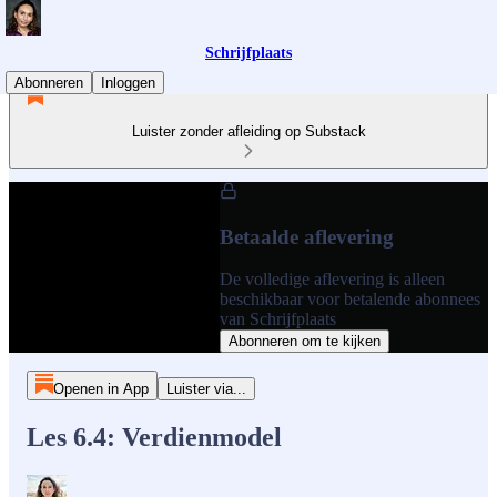
Schrijfplaats
Abonneren
Inloggen
Luister zonder afleiding op Substack
Betaalde aflevering
De volledige aflevering is alleen
beschikbaar voor betalende abonnees
van Schrijfplaats
Abonneren om te kijken
Openen in App
Luister via...
Les 6.4: Verdienmodel