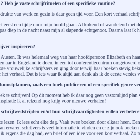
Heb je vaste schrijfrituelen of een specifieke routine?
 drukte van werk en gezin is daar geen tijd voor. Een kort verhaal schrij
het eerst een tijdje door mijn hoofd gaan. Al kokend of wandelend met d
n pas diep in de nacht naast mijn al slapende echtgenoot. Daarna laat ik 
ijver inspireren?
ne Austen. Ik was helemaal weg van haar hoofdpersoon Elizabeth en ha
enjaar in Engeland te doen, in een tot conferentiecentrum omgetoverd o
te vrouwelijke schrijfsters en ging door terwijl haar boeken stevig bek
 het verhaal. Dat is iets waar ik altijd aan denk als ik de eerste versies
oekomstplannen, zoals een boek publiceren of een specifiek genre v
oek te schrijven! Op dit moment heb ik daar nog geen vastomlijnd plan 
piratie ik al reizend nog krijg voor nieuwe verhalen!
 schrijfwedstrijden en/of hun schrijfvaardigheden willen verbeter
 te lezen. Ik lees echt elke dag. Vaak twee boeken door elkaar heen. Een
an ervaren schrijvers is veel informatie te vinden en er zijn ook boeke
 ergens die dag had, een brief of een idee voor een kort verhaal. Zo tr