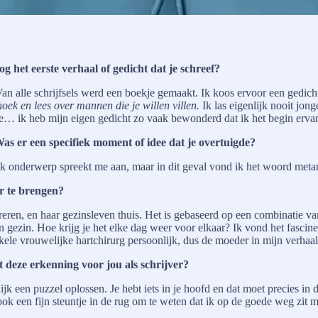
 het eerste verhaal of gedicht dat je schreef?
Van alle schrijfsels werd een boekje gemaakt. Ik koos ervoor een gedic
oek en lees over mannen die je willen villen.
Ik las eigenlijk nooit jo
je… ik heb mijn eigen gedicht zo vaak bewonderd dat ik het begin ervan
as er een specifiek moment of idee dat je overtuigde?
 elk onderwerp spreekt me aan, maar in dit geval vond ik het woord met
er te brengen?
reren, en haar gezinsleven thuis. Het is gebaseerd op een combinatie v
gezin. Hoe krijg je het elke dag weer voor elkaar? Ik vond het fascin
le vrouwelijke hartchirurg persoonlijk, dus de moeder in mijn verhaal i
 deze erkenning voor jou als schrijver?
lijk een puzzel oplossen. Je hebt iets in je hoofd en dat moet precies in
 ook een fijn steuntje in de rug om te weten dat ik op de goede weg zit 