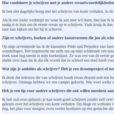
Hoe combineer je schrijven met je andere verantwoordelijkheden? 
Ik ben niet dagelijks bezig met het schrijven van korte verhalen. In de
Als ik een leuke wedstrijd zie waar ik aan mee wil doen, dan laat ik 
rustig is in huis om de eerste versie op te schrijven. Vaak kruip ik da
naar kan kijken om het bij te schaven.
Zijn er schrijvers, boeken of andere kunstvormen die jou als schr
Op mijn zeventiende las ik de klassieker Pride and Prejudice van Ja
wandelingen. Het inspireerde me zelfs om op mijn achttiende een tuss
boek staat nog steeds in mijn boekenkast. Ze was een van de eerste gro
studie over haar las ik dat elk woord dat ze schreef een doel heeft voor
Wat zijn je ambities als schrijver? Heb je een droomproject of t
Ik denk dat iedereen die van schrijven houdt ervan droomt ooit een b
schrijven. Onlangs hebben we een camper gekocht. Wie weet welke ins
Heb je een tip voor andere schrijvers die ook willen meedoen aan
Ik heb ooit eens gelezen: je kan nooit goed schrijven zonder zelf veel
gelezen over het schrijven van korte verhalen. Op blogs en websites v
dag, het plan voor morgen, even verder borduren op een gedachte die ik