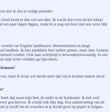
ven doe ik dus in rustige periodes.
e hond komt er dan wel een idee. Ik wacht dan even tot het lekker
het een paar dagen liggen, zodat ik er nog een keer met een verse blik
ar wereld van Engelse landhuizen, bloementuinen en lange
ud landhuis. Ik lees inmiddels heel andere genres, maar Jane Austens
ritiseerd werden. Ook haar schrijfstijl is bewonderenswaardig. In een
 van mijn korte verhalen ga bijwerken.
erkennen?
voor, maar ik hoop wel steeds meer tijd vrij te kunnen maken om te
en?
 boek ligt naast mijn bed, de ander in de huiskamer. Ik heb veel
n over geschreven. Ik schrijf ook elke dag. Een samenvatting van de
ain je jezelf om de woorden in je hoofd goed op papier te krijgen.