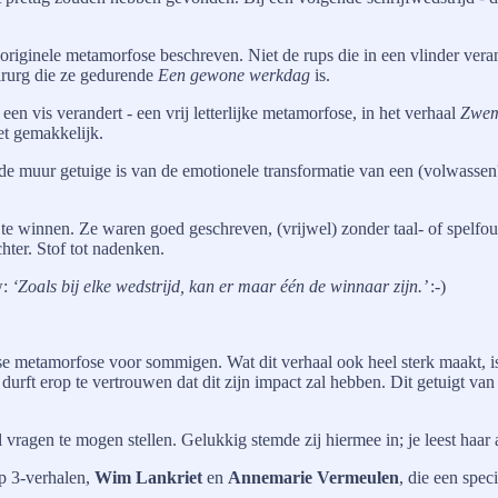
 originele metamorfose beschreven. Niet de rups die in een vlinder ver
hirurg die ze gedurende
Een gewone werkdag
is.
n vis verandert - een vrij letterlijke metamorfose, in het verhaal
Zwem
et gemakkelijk.
p de muur getuige is van de emotionele transformatie van een (volwasse
te winnen. Ze waren goed geschreven, (vrijwel) zonder taal- of spelfout
hter. Stof tot nadenken.
w:
‘Zoals bij elke wedstrijd, kan er maar één de winnaar zijn.’
:-)
aagse metamorfose voor sommigen. Wat dit verhaal ook heel sterk maakt, i
urft erop te vertrouwen dat dit zijn impact zal hebben. Dit getuigt van
 vragen te mogen stellen. Gelukkig stemde zij hiermee in; je leest haa
op 3-verhalen,
Wim Lankriet
en
Annemarie Vermeulen
, die een spe