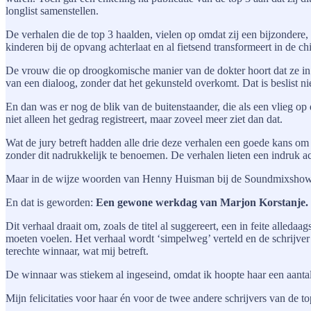
longlist samenstellen.
De verhalen die de top 3 haalden, vielen op omdat zij een bijzondere,
kinderen bij de opvang achterlaat en al fietsend transformeert in de c
De vrouw die op droogkomische manier van de dokter hoort dat ze in ee
van een dialoog, zonder dat het gekunsteld overkomt. Dat is beslist ni
En dan was er nog de blik van de buitenstaander, die als een vlieg o
niet alleen het gedrag registreert, maar zoveel meer ziet dan dat.
Wat de jury betreft hadden alle drie deze verhalen een goede kans om 
zonder dit nadrukkelijk te benoemen. De verhalen lieten een indruk ac
Maar in de wijze woorden van Henny Huisman bij de Soundmixsho
En dat is geworden:
Een gewone werkdag van Marjon Korstanje.
Dit verhaal draait om, zoals de titel al suggereert, een in feite alled
moeten voelen. Het verhaal wordt ‘simpelweg’ verteld en de schrijver d
terechte winnaar, wat mij betreft.
De winnaar was stiekem al ingeseind, omdat ik hoopte haar een aantal
Mijn felicitaties voor haar én voor de twee andere schrijvers van de t