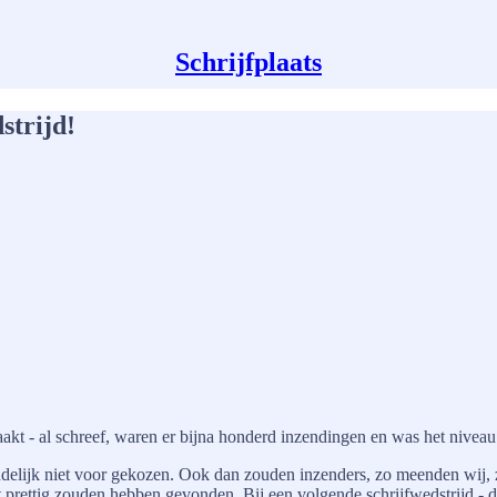
Schrijfplaats
strijd!
kt - al schreef, waren er bijna honderd inzendingen en was het niveau
indelijk niet voor gekozen. Ook dan zouden inzenders, zo meenden wij, z
it prettig zouden hebben gevonden. Bij een volgende schrijfwedstrijd - 