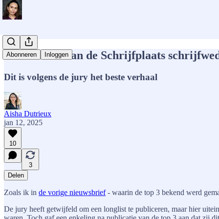
De winnaar van de Schrijfplaats schrijfwed
Abonneren
Inloggen
Dit is volgens de jury het beste verhaal
Aisha Dutrieux
jan 12, 2025
10
3
Delen
Zoals ik in
de vorige nieuwsbrief
- waarin de top 3 bekend werd gemaa
De jury heeft getwijfeld om een longlist te publiceren, maar hier uite
waren. Toch gaf een enkeling na publicatie van de top 3 aan dat zij d