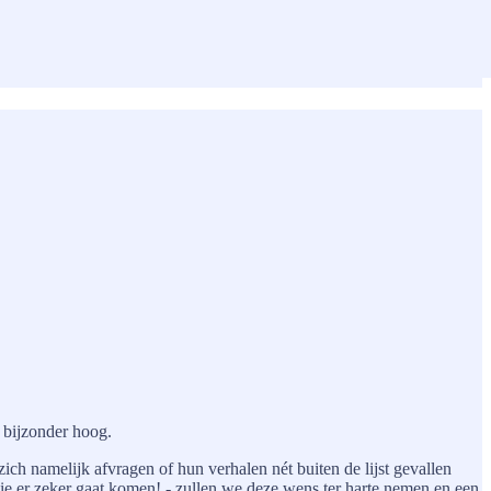
 bijzonder hoog.
ich namelijk afvragen of hun verhalen nét buiten de lijst gevallen
die er zeker gaat komen! - zullen we deze wens ter harte nemen en een