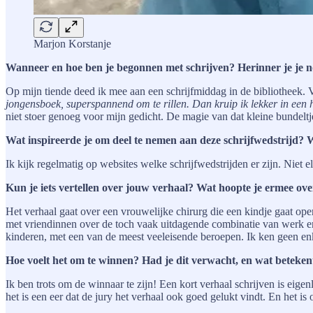
Marjon Korstanje
Wanneer en hoe ben je begonnen met schrijven? Herinner je je nog
Op mijn tiende deed ik mee aan een schrijfmiddag in de bibliotheek. 
jongensboek, superspannend om te rillen. Dan kruip ik lekker in een h
niet stoer genoeg voor mijn gedicht. De magie van dat kleine bundelt
Wat inspireerde je om deel te nemen aan deze schrijfwedstrijd? W
Ik kijk regelmatig op websites welke schrijfwedstrijden er zijn. Niet
Kun je iets vertellen over jouw verhaal? Wat hoopte je ermee ov
Het verhaal gaat over een vrouwelijke chirurg die een kindje gaat ope
met vriendinnen over de toch vaak uitdagende combinatie van werk en 
kinderen, met een van de meest veeleisende beroepen. Ik ken geen enke
Hoe voelt het om te winnen? Had je dit verwacht, en wat betekent
Ik ben trots om de winnaar te zijn! Een kort verhaal schrijven is eigen
het is een eer dat de jury het verhaal ook goed gelukt vindt. En het is