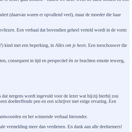
andert (daarvan waren er opvallend veel), maar de moeder die haar
vliezen
. Een verhaal dat bovendien geheel verteld wordt in de vorm
n?) kind met een beperking, in
Alles om je heen
. Een toeschouwer die
en, consequent in tijd en perspectief én ze brachten emotie teweeg,
s dat nergens wordt ingevuld voor de lezer wat hij/zij hierbij zou
 een doeltreffende pen en een schrijver met enige ervaring. Een
r antwoorden en het winnende verhaal hieronder.
ciale vermelding meer dan verdienen. En dank aan alle deelnemers!