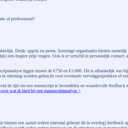
tie of professional?
 makkelijk. Denk: appels en peren. Sommige organisaties bieden namelijk
 een hogere prijs vragen. Ook is er verschil in persoonlijk contact: al 
iptanalyse liggen tussen de €750 en €1.000. Dit is afhankelijk van bij
ten in rekening worden gebracht voor eventuele vervolggesprekken of ext
reid de tijd om een manuscript te beoordelen en waardevolle feedback t
over wat ik bied bij een manuscriptanalyse >
je binnen een aantal weken (meestal gebeurt dit in overleg) feedback op
feedback wordt onder andere ingegaan op de structuur van je manuscrip