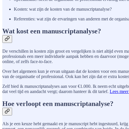
Kosten: wat zijn de kosten van de manuscriptanalyse?
Referenties: wat zijn de ervaringen van anderen met de organisa
Wat kost een manuscriptanalyse?
De verschillen in kosten zijn groot en vergelijken is niet altijd even
professionals een meer individuele aanpak hebben en daarvoor (mogelijk)
online, of zelfs face-to-face.
Over het algemeen kun je ervan uitgaan dat de kosten voor een manuscr
van de organisatie of professional. Ook kan het zijn dat er extra kos
Zelf bied ik manuscriptanalyses aan voor €1.000. Ik neem echt uitgeb
dat veel tijd en aandacht vergt; daarom hanteer ik dit tarief.
Lees meer 
Hoe verloopt een manuscriptanalyse?
Als je een keuze hebt gemaakt en je manuscript hebt ingestuurd, krijg 
rapport, een persoonlijk gesprek of een combinatie van beide. In de 