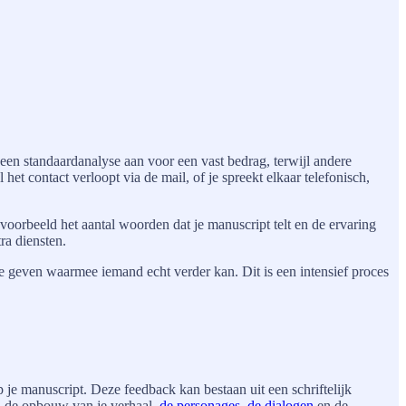
 een standaardanalyse aan voor een vast bedrag, terwijl andere
het contact verloopt via de mail, of je spreekt elkaar telefonisch,
voorbeeld het aantal woorden dat je manuscript telt en de ervaring
ra diensten.
e geven waarmee iemand echt verder kan. Dit is een intensief proces
 je manuscript. Deze feedback kan bestaan uit een schriftelijk
t, de opbouw van je verhaal,
de personages
,
de dialogen
en de