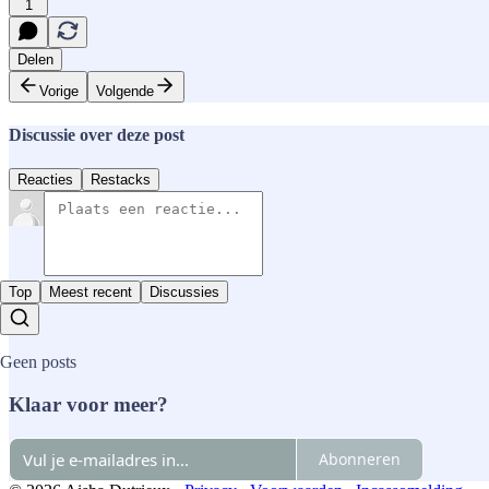
1
Delen
Vorige
Volgende
Discussie over deze post
Reacties
Restacks
Top
Meest recent
Discussies
Geen posts
Klaar voor meer?
Abonneren