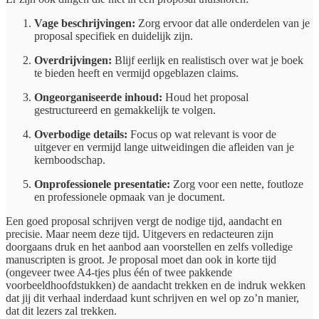
Vage beschrijvingen:
Zorg ervoor dat alle onderdelen van je
proposal specifiek en duidelijk zijn.
Overdrijvingen:
Blijf eerlijk en realistisch over wat je boek
te bieden heeft en vermijd opgeblazen claims.
Ongeorganiseerde inhoud:
Houd het proposal
gestructureerd en gemakkelijk te volgen.
Overbodige details:
Focus op wat relevant is voor de
uitgever en vermijd lange uitweidingen die afleiden van je
kernboodschap.
Onprofessionele presentatie:
Zorg voor een nette, foutloze
en professionele opmaak van je document.
Een goed proposal schrijven vergt de nodige tijd, aandacht en
precisie. Maar neem deze tijd. Uitgevers en redacteuren zijn
doorgaans druk en het aanbod aan voorstellen en zelfs volledige
manuscripten is groot. Je proposal moet dan ook in korte tijd
(ongeveer twee A4-tjes plus één of twee pakkende
voorbeeldhoofdstukken) de aandacht trekken en de indruk wekken
dat jij dit verhaal inderdaad kunt schrijven en wel op zo’n manier,
dat dit lezers zal trekken.