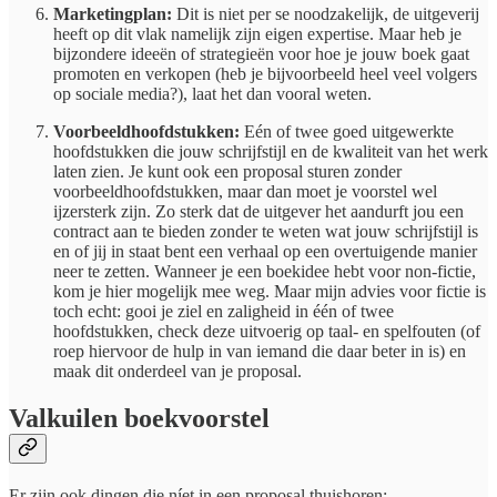
Marketingplan:
Dit is niet per se noodzakelijk, de uitgeverij
heeft op dit vlak namelijk zijn eigen expertise. Maar heb je
bijzondere ideeën of strategieën voor hoe je jouw boek gaat
promoten en verkopen (heb je bijvoorbeeld heel veel volgers
op sociale media?), laat het dan vooral weten.
Voorbeeldhoofdstukken:
Eén of twee goed uitgewerkte
hoofdstukken die jouw schrijfstijl en de kwaliteit van het werk
laten zien. Je kunt ook een proposal sturen zonder
voorbeeldhoofdstukken, maar dan moet je voorstel wel
ijzersterk zijn. Zo sterk dat de uitgever het aandurft jou een
contract aan te bieden zonder te weten wat jouw schrijfstijl is
en of jij in staat bent een verhaal op een overtuigende manier
neer te zetten. Wanneer je een boekidee hebt voor non-fictie,
kom je hier mogelijk mee weg. Maar mijn advies voor fictie is
toch echt: gooi je ziel en zaligheid in één of twee
hoofdstukken, check deze uitvoerig op taal- en spelfouten (of
roep hiervoor de hulp in van iemand die daar beter in is) en
maak dit onderdeel van je proposal.
Valkuilen boekvoorstel
Er zijn ook dingen die níet in een proposal thuishoren: