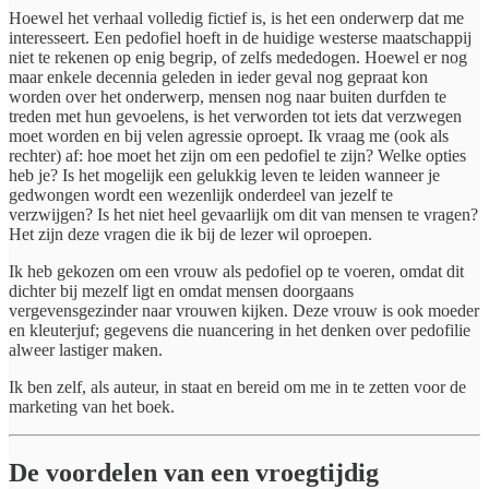
Hoewel het verhaal volledig fictief is, is het een onderwerp dat me
interesseert. Een pedofiel hoeft in de huidige westerse maatschappij
niet te rekenen op enig begrip, of zelfs mededogen. Hoewel er nog
maar enkele decennia geleden in ieder geval nog gepraat kon
worden over het onderwerp, mensen nog naar buiten durfden te
treden met hun gevoelens, is het verworden tot iets dat verzwegen
moet worden en bij velen agressie oproept. Ik vraag me (ook als
rechter) af: hoe moet het zijn om een pedofiel te zijn? Welke opties
heb je? Is het mogelijk een gelukkig leven te leiden wanneer je
gedwongen wordt een wezenlijk onderdeel van jezelf te
verzwijgen? Is het niet heel gevaarlijk om dit van mensen te vragen?
Het zijn deze vragen die ik bij de lezer wil oproepen.
Ik heb gekozen om een vrouw als pedofiel op te voeren, omdat dit
dichter bij mezelf ligt en omdat mensen doorgaans
vergevensgezinder naar vrouwen kijken. Deze vrouw is ook moeder
en kleuterjuf; gegevens die nuancering in het denken over pedofilie
alweer lastiger maken.
Ik ben zelf, als auteur, in staat en bereid om me in te zetten voor de
marketing van het boek.
De voordelen van een vroegtijdig