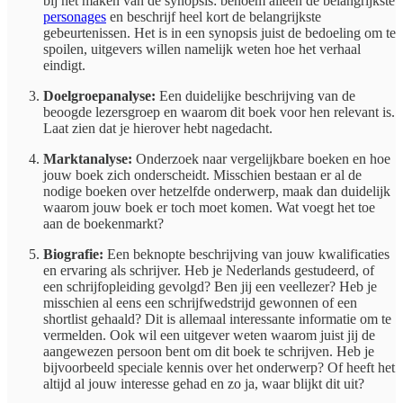
bij het maken van de synopsis: benoem alléén de belangrijkste
personages
en beschrijf heel kort de belangrijkste
gebeurtenissen. Het is in een synopsis juist de bedoeling om te
spoilen, uitgevers willen namelijk weten hoe het verhaal
eindigt.
Doelgroepanalyse:
Een duidelijke beschrijving van de
beoogde lezersgroep en waarom dit boek voor hen relevant is.
Laat zien dat je hierover hebt nagedacht.
Marktanalyse:
Onderzoek naar vergelijkbare boeken en hoe
jouw boek zich onderscheidt. Misschien bestaan er al de
nodige boeken over hetzelfde onderwerp, maak dan duidelijk
waarom jouw boek er toch moet komen. Wat voegt het toe
aan de boekenmarkt?
Biografie:
Een beknopte beschrijving van jouw kwalificaties
en ervaring als schrijver. Heb je Nederlands gestudeerd, of
een schrijfopleiding gevolgd? Ben jij een veellezer? Heb je
misschien al eens een schrijfwedstrijd gewonnen of een
shortlist gehaald? Dit is allemaal interessante informatie om te
vermelden. Ook wil een uitgever weten waarom juist jij de
aangewezen persoon bent om dit boek te schrijven. Heb je
bijvoorbeeld speciale kennis over het onderwerp? Of heeft het
altijd al jouw interesse gehad en zo ja, waar blijkt dit uit?