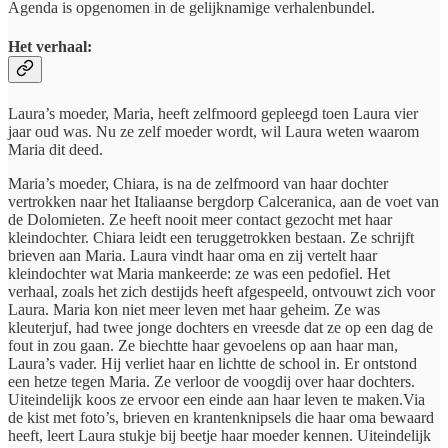
Agenda is opgenomen in de gelijknamige verhalenbundel.
Het verhaal:
Laura’s moeder, Maria, heeft zelfmoord gepleegd toen Laura vier
jaar oud was. Nu ze zelf moeder wordt, wil Laura weten waarom
Maria dit deed.
Maria’s moeder, Chiara, is na de zelfmoord van haar dochter
vertrokken naar het Italiaanse bergdorp Calceranica, aan de voet van
de Dolomieten. Ze heeft nooit meer contact gezocht met haar
kleindochter. Chiara leidt een teruggetrokken bestaan. Ze schrijft
brieven aan Maria. Laura vindt haar oma en zij vertelt haar
kleindochter wat Maria mankeerde: ze was een pedofiel. Het
verhaal, zoals het zich destijds heeft afgespeeld, ontvouwt zich voor
Laura. Maria kon niet meer leven met haar geheim. Ze was
kleuterjuf, had twee jonge dochters en vreesde dat ze op een dag de
fout in zou gaan. Ze biechtte haar gevoelens op aan haar man,
Laura’s vader. Hij verliet haar en lichtte de school in. Er ontstond
een hetze tegen Maria. Ze verloor de voogdij over haar dochters.
Uiteindelijk koos ze ervoor een einde aan haar leven te maken.Via
de kist met foto’s, brieven en krantenknipsels die haar oma bewaard
heeft, leert Laura stukje bij beetje haar moeder kennen. Uiteindelijk