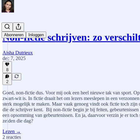
Non-fictie schrijven: zo verschi
Abonneren
Inloggen
Aisha Dutrieux
dec 7, 2025
8
2
Goed, non-fictie dus. Voor mij ook een heel nieuwe tak van sport. Op pa
zwart-wit is. In fictie draait het om lezers meeslepen in een verzonne
sterk mogelijk te maken. Maar vaak genoeg vindt ook fictie toch zijn
die de schrijver kent. Bij non-fictie begin je bij feiten, gebeurtenisse
een opsomming van gebeurtenissen. En ja, daarvoor verzin je er toch s
zeiden die dag?
Lezen →
2 reacties