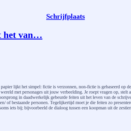
Schrijfplaats
lt het van…
pier lijkt het simpel: fictie is verzonnen, non-fictie is gebaseerd op de 
n wereld met personages uit jouw verbeelding. Je roept vragen op, stelt
 oorsprong in daadwerkelijk gebeurde feiten uit het leven van de schr
n en/ of bestaande personen. Tegelijkertijd moet je die feiten zo presenter
oms iets bij; bijvoorbeeld de dialoog tussen een koopman uit de zestie