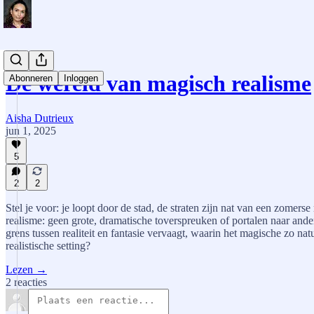
De wereld van magisch realisme
Abonneren
Inloggen
Aisha Dutrieux
jun 1, 2025
5
2
2
Stel je voor: je loopt door de stad, de straten zijn nat van een zomerse
realisme: geen grote, dramatische toverspreuken of portalen naar ande
grens tussen realiteit en fantasie vervaagt, waarin het magische zo na
realistische setting?
Lezen →
2 reacties