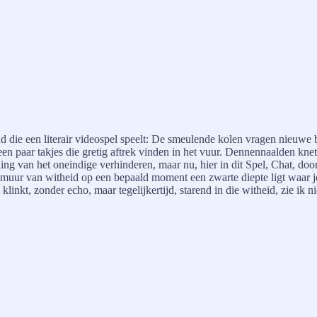
d die een literair videospel speelt: De smeulende kolen vragen nieuwe
een paar takjes die gretig aftrek vinden in het vuur. Dennennaalden knett
g van het oneindige verhinderen, maar nu, hier in dit Spel, Chat, door
 muur van witheid op een bepaald moment een zwarte diepte ligt waar je
 klinkt, zonder echo, maar tegelijkertijd, starend in die witheid, zie ik n