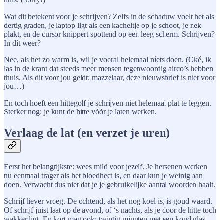
Wat dit betekent voor je schrijven? Zelfs in de schaduw voelt het als
dertig graden, je laptop ligt als een kacheltje op je schoot, je nek
plakt, en de cursor knippert spottend op een leeg scherm. Schrijven?
In dít weer?
Nee, als het zo warm is, wil je vooral helemaal níets doen. (Oké, ik
las in de krant dat steeds meer mensen tegenwoordig airco’s hebben
thuis. Als dit voor jou geldt: mazzelaar, deze nieuwsbrief is niet voor
jou…)
En toch hoeft een hittegolf je schrijven niet helemaal plat te leggen.
Sterker nog: je kunt de hitte vóór je laten werken.
Verlaag de lat (en verzet je uren)
Eerst het belangrijkste: wees mild voor jezelf. Je hersenen werken
nu eenmaal trager als het bloedheet is, en daar kun je weinig aan
doen. Verwacht dus niet dat je je gebruikelijke aantal woorden haalt.
Schrijf liever vroeg. De ochtend, als het nog koel is, is goud waard.
Of schrijf juist laat op de avond, of ‘s nachts, als je door de hitte toch
wakker ligt. En kort mag ook: twintig minuten met een koud glas