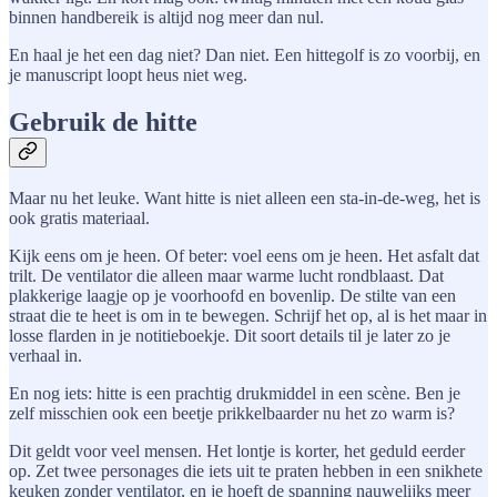
binnen handbereik is altijd nog meer dan nul.
En haal je het een dag niet? Dan niet. Een hittegolf is zo voorbij, en
je manuscript loopt heus niet weg.
Gebruik de hitte
Maar nu het leuke. Want hitte is niet alleen een sta-in-de-weg, het is
ook gratis materiaal.
Kijk eens om je heen. Of beter: voel eens om je heen. Het asfalt dat
trilt. De ventilator die alleen maar warme lucht rondblaast. Dat
plakkerige laagje op je voorhoofd en bovenlip. De stilte van een
straat die te heet is om in te bewegen. Schrijf het op, al is het maar in
losse flarden in je notitieboekje. Dit soort details til je later zo je
verhaal in.
En nog iets: hitte is een prachtig drukmiddel in een scène. Ben je
zelf misschien ook een beetje prikkelbaarder nu het zo warm is?
Dit geldt voor veel mensen. Het lontje is korter, het geduld eerder
op. Zet twee personages die iets uit te praten hebben in een snikhete
keuken zonder ventilator, en je hoeft de spanning nauwelijks meer