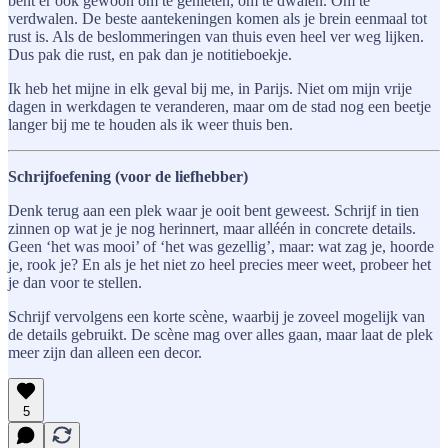
bent er ook gewoon om te genieten, om te dwalen. Om te
verdwalen. De beste aantekeningen komen als je brein eenmaal tot
rust is. Als de beslommeringen van thuis even heel ver weg lijken.
Dus pak die rust, en pak dan je notitieboekje.
Ik heb het mijne in elk geval bij me, in Parijs. Niet om mijn vrije
dagen in werkdagen te veranderen, maar om de stad nog een beetje
langer bij me te houden als ik weer thuis ben.
Schrijfoefening (voor de liefhebber)
Denk terug aan een plek waar je ooit bent geweest. Schrijf in tien
zinnen op wat je je nog herinnert, maar alléén in concrete details.
Geen ‘het was mooi’ of ‘het was gezellig’, maar: wat zag je, hoorde
je, rook je? En als je het niet zo heel precies meer weet, probeer het
je dan voor te stellen.
Schrijf vervolgens een korte scène, waarbij je zoveel mogelijk van
de details gebruikt. De scène mag over alles gaan, maar laat de plek
meer zijn dan alleen een decor.
5