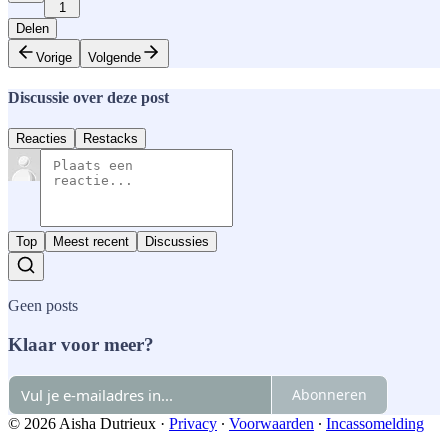
1
Delen
Vorige
Volgende
Discussie over deze post
Reacties
Restacks
Top
Meest recent
Discussies
Geen posts
Klaar voor meer?
Abonneren
© 2026 Aisha Dutrieux
·
Privacy
∙
Voorwaarden
∙
Incassomelding