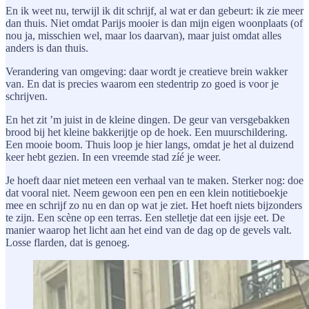
En ik weet nu, terwijl ik dit schrijf, al wat er dan gebeurt: ik zie meer
dan thuis. Niet omdat Parijs mooier is dan mijn eigen woonplaats (of
nou ja, misschien wel, maar los daarvan), maar juist omdat alles
anders is dan thuis.
Verandering van omgeving: daar wordt je creatieve brein wakker
van. En dat is precies waarom een stedentrip zo goed is voor je
schrijven.
En het zit ’m juist in de kleine dingen. De geur van versgebakken
brood bij het kleine bakkerijtje op de hoek. Een muurschildering.
Een mooie boom. Thuis loop je hier langs, omdat je het al duizend
keer hebt gezien. In een vreemde stad zíé je weer.
Je hoeft daar niet meteen een verhaal van te maken. Sterker nog: doe
dat vooral niet. Neem gewoon een pen en een klein notitieboekje
mee en schrijf zo nu en dan op wat je ziet. Het hoeft niets bijzonders
te zijn. Een scène op een terras. Een stelletje dat een ijsje eet. De
manier waarop het licht aan het eind van de dag op de gevels valt.
Losse flarden, dat is genoeg.