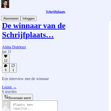
Schrijfplaats
Abonneren
Inloggen
De winnaar van de
Schrijfplaats…
Aisha Dutrieux
jan 11
12
6
1
Een interview met de winnaar
Lezen →
6 reacties
Bovenaan eerst