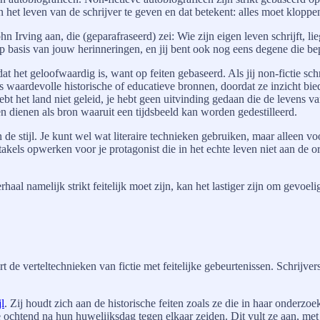
het leven van de schrijver te geven en dat betekent: alles moet kloppe
 Irving aan, die (geparafraseerd) zei: Wie zijn eigen leven schrijft, lie
op basis van jouw herinneringen, en jij bent ook nog eens degene die bepa
 geloofwaardig is, want op feiten gebaseerd. Als jij non-fictie schrijft
 waardevolle historische of educatieve bronnen, doordat ze inzicht bied
t het land niet geleid, je hebt geen uitvinding gedaan die de levens van 
en dienen als bron waaruit een tijdsbeeld kan worden gedestilleerd.
 de stijl. Je kunt wel wat literaire technieken gebruiken, maar alleen vo
kels opwerken voor je protagonist die in het echte leven niet aan de ord
l namelijk strikt feitelijk moet zijn, kan het lastiger zijn om gevoelig
rt de verteltechnieken van fictie met feitelijke gebeurtenissen. Schrijv
l
. Zij houdt zich aan de historische feiten zoals ze die in haar onderz
 ochtend na hun huwelijksdag tegen elkaar zeiden. Dit vult ze aan, met 