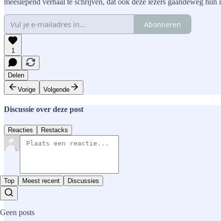
meeslepend verhaal te schrijven, dat ook deze lezers gaandeweg hun in
Abonneren
1
Delen
Vorige
Volgende
Discussie over deze post
Reacties
Restacks
Top
Meest recent
Discussies
Geen posts