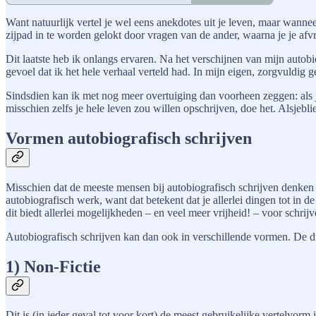
Want natuurlijk vertel je wel eens anekdotes uit je leven, maar wannee
zijpad in te worden gelokt door vragen van de ander, waarna je je af
Dit laatste heb ik onlangs ervaren. Na het verschijnen van mijn auto
gevoel dat ik het hele verhaal verteld had. In mijn eigen, zorgvuldi
Sindsdien kan ik met nog meer overtuiging dan voorheen zeggen: als je d
misschien zelfs je hele leven zou willen opschrijven, doe het. Alsjeblief
Vormen autobiografisch schrijven
Misschien dat de meeste mensen bij autobiografisch schrijven denken 
autobiografisch werk, want dat betekent dat je allerlei dingen tot in 
dit biedt allerlei mogelijkheden – en veel meer vrijheid! – voor schrijv
Autobiografisch schrijven kan dan ook in verschillende vormen. De drie
1) Non-Fictie
Dit is (in ieder geval tot voor kort) de meest gebruikelijke vertelvor