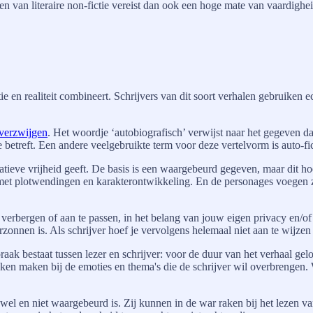
ven van literaire non-fictie vereist dan ook een hoge mate van vaardigh
ie en realiteit combineert. Schrijvers van dit soort verhalen gebruiken 
verzwijgen
. Het woordje ‘autobiografisch’ verwijst naar het gegeven da
 betreft. Een andere veelgebruikte term voor deze vertelvorm is auto-fic
eatieve vrijheid geeft. De basis is een waargebeurd gegeven, maar dit hoef
 met plotwendingen en karakterontwikkeling. En de personages voegen 
e verbergen of aan te passen, in het belang van jouw eigen privacy en/o
zonnen is. Als schrijver hoef je vervolgens helemaal niet aan te wijzen 
praak bestaat tussen lezer en schrijver: voor de duur van het verhaal gel
okken maken bij de emoties en thema's die de schrijver wil overbrengen
el en niet waargebeurd is. Zij kunnen in de war raken bij het lezen van 