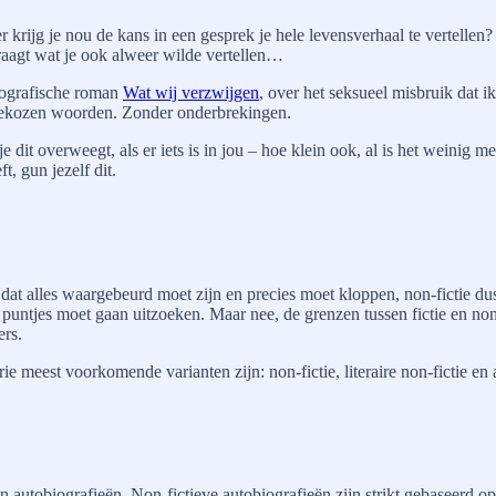
r krijg je nou de kans in een gesprek je hele levensverhaal te vertellen
vraagt wat je ook alweer wilde vertellen…
biografische roman
Wat wij verzwijgen
, over het seksueel misbruik dat i
g gekozen woorden. Zonder onderbrekingen.
it overweegt, als er iets is in jou – hoe klein ook, al is het weinig mee
t, gun jezelf dit.
dat alles waargebeurd moet zijn en precies moet kloppen, non-fictie du
de puntjes moet gaan uitzoeken. Maar nee, de grenzen tussen fictie en no
ers.
 meest voorkomende varianten zijn: non-fictie, literaire non-fictie en a
m in autobiografieën. Non-fictieve autobiografieën zijn strikt gebaseerd