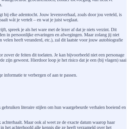
n.
gt bij elke ademtocht. Jouw levensverhaal, zoals door jou verteld, is
alt wát je vertelt – en wat je juist weglaat.
, spreek je als het ware met de lezer af dat je niets verzint. Dit
en in persoonlijke ervaringen en afwegingen. Maar zolang jij niet
velen heeft veranderd, etc.), zal dit laatste voor jouw autobiografie
or zover de feiten dit toelaten. Je kan bijvoorbeeld niet een personage
e zijn geweest. Hierdoor loop je het risico dat je een (bij vlagen) saai
e informatie te verbergen of aan te passen.
ers gebruiken literaire stijlen om hun waargebeurde verhalen boeiend en
oek achterhaalt. Maar ook al weet ze de exacte datum waarop haar
in het achterhoofd alle kennis die ze heeft verzameld over het