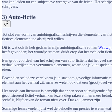
wat kan leiden tot een subjectieve weergave van de feiten. Het schrij
schrijvers.
3) Auto-fictie
Tot slot een vorm van autobiografisch schrijven die elementen van fict
fictieve elementen toe als zij zelf willen.
Dit is wat ook ik heb gedaan in mijn autobiografische roman
Wat wij 
heeft gevonden; het woordje ‘roman’ duidt erop dat het toch echt fictie
Een groot voordeel van het schrijven van auto-fictie is dat het veel cr
verhaal verrijken met verzonnen elementen, waardoor je kunt spelen
eisen.
Bovendien stelt deze vertelvorm je in staat om gevoelige informatie t
element aan het verhaal zit, maar ze weten ook dat een (groot) deel ver
Het mooie aan literatuur is namelijk dat er een soort stilzwijgende afs
geconstrueerd fictief verhaal kan lezers diep raken en hen meer betr
‘echt’ is, blijft er van de roman niets over. Dat zou jammer zijn.
Sommige lezers voelen juist wél de behoefte om precies te weten wat w