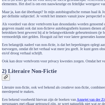
elementen. Het doel is om een nauwkeurige en feitelijke weergave van 
Maar ja, kan dat überhaupt? In mijn autobiografische roman haal ik John
per definitie subjectief. Je vertelt het immers vanuit jouw perspectief 
Als voordeel van deze vertelvorm kan desondanks worden genoemd dat het
gegeven maakt ook dat non-fictieve autobiografieën kunnen dienen als
betrokken bent geweest bij al te belangwekkende gebeurtenissen (je heb
vermoedelijk niet gelden. Hooguit zal het voor latere generaties kunn
Een belangrijk nadeel van non-fictie, is dat het beperkingen oplegt aan
toevoegen, omdat dit het verhaal wat meer jeu geeft. Je kunt geen obsta
en/of droog verhaal schrijft.
Ook kan deze vertelvorm voor privacy kwesties zorgen. Omdat het verhaa
2) Literaire Non-Fictie
Literaire non-fictie, ook wel bekend als creatieve non-fictie, combinee
meeslepend te maken.
Een bekend voorbeeld hiervan zijn de boeken van
Annejet van der Zij
personages met elkaar getrouwd zijn, ze weet natuurlijk niet wat ze de