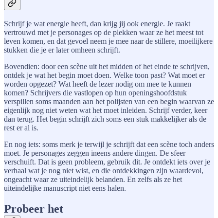
Schrijf je wat energie heeft, dan krijg jij ook energie. Je raakt
vertrouwd met je personages op de plekken waar ze het meest tot
leven komen, en dat gevoel neem je mee naar de stillere, moeilijkere
stukken die je er later omheen schrijft.
Bovendien: door een scène uit het midden of het einde te schrijven,
ontdek je wat het begin moet doen. Welke toon past? Wat moet er
worden opgezet? Wat heeft de lezer nodig om mee te kunnen
komen? Schrijvers die vastlopen op hun openingshoofdstuk
verspillen soms maanden aan het polijsten van een begin waarvan ze
eigenlijk nog niet weten wat het moet inleiden. Schrijf verder, keer
dan terug. Het begin schrijft zich soms een stuk makkelijker als de
rest er al is.
En nog iets: soms merk je terwijl je schrijft dat een scène toch anders
moet. Je personages zeggen ineens andere dingen. De sfeer
verschuift. Dat is geen probleem, gebruik dit. Je ontdekt iets over je
verhaal wat je nog niet wist, en die ontdekkingen zijn waardevol,
ongeacht waar ze uiteindelijk belanden. En zelfs als ze het
uiteindelijke manuscript niet eens halen.
Probeer het