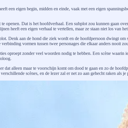
et heeft een eigen begin, midden en einde, vaak met een eigen spanning
te openen. Dat is het hoofdverhaal. Een subplot zou kunnen gaan over 
en heeft een eigen verhaal te vertellen, maar ze staan niet los van het
plot. Denk aan de hond die ziek wordt en de hoofdpersoon dwingt om sti
erbinding vormen tussen twee personages die elkaar anders nooit zouden
oties oproept zonder veel woorden nodig te hebben. Een scène waarin iem
noloog.
uisdier dat alleen maar te voorschijn komt om dood te gaan en zo de ho
verschillende scènes, en de lezer zal er net zo aan gehecht raken als je