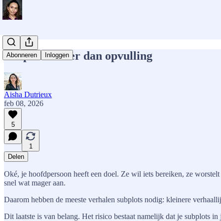
Subplots: meer dan opvulling
Abonneren
Inloggen
Aisha Dutrieux
feb 08, 2026
5
1
Delen
Oké, je hoofdpersoon heeft een doel. Ze wil iets bereiken, ze worstelt 
snel wat mager aan.
Daarom hebben de meeste verhalen subplots nodig: kleinere verhaallij
Dit laatste is van belang. Het risico bestaat namelijk dat je subplot