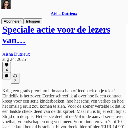
Aisha Dutrieux
Abonneren
Inloggen
Speciale actie voor de lezers
van…
Aisha Dutrieux
aug 24, 2025
4
2
Krijg een gratis premium lidmaatschap of feedback op je tekst!
Eindelijk is het zover. Eerder schreef ik al over hoe ik een contract
kreeg voor een serie kinderboeken, hoe het schrijven verliep en hoe
het omslag eruit zou komen te zien. Voor de zomer vertelde ik dat ik
een laatste check deed van de drukproef. Maar nu is hij er echt bijna:
Strijd om de spits. Het eerste deel uit de Vol in de aanval-serie, over
voetbal, vriendschap en nog veel meer. Voor kinderen van 7 tot 10
jaar. Je kunt hem al bestellen, bijvoorbeeld hier of hier (EUR 14,99).