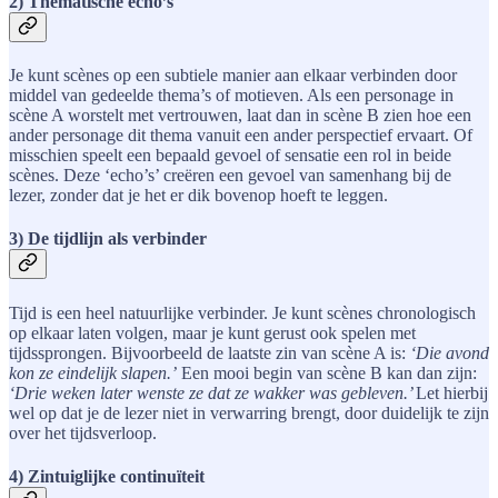
2) Thematische echo’s
Je kunt scènes op een subtiele manier aan elkaar verbinden door
middel van gedeelde thema’s of motieven. Als een personage in
scène A worstelt met vertrouwen, laat dan in scène B zien hoe een
ander personage dit thema vanuit een ander perspectief ervaart. Of
misschien speelt een bepaald gevoel of sensatie een rol in beide
scènes. Deze ‘echo’s’ creëren een gevoel van samenhang bij de
lezer, zonder dat je het er dik bovenop hoeft te leggen.
3) De tijdlijn als verbinder
Tijd is een heel natuurlijke verbinder. Je kunt scènes chronologisch
op elkaar laten volgen, maar je kunt gerust ook spelen met
tijdssprongen. Bijvoorbeeld de laatste zin van scène A is:
‘Die avond
kon ze eindelijk slapen.’
Een mooi begin van scène B kan dan zijn:
‘Drie weken later wenste ze dat ze wakker was gebleven.’
Let hierbij
wel op dat je de lezer niet in verwarring brengt, door duidelijk te zijn
over het tijdsverloop.
4) Zintuiglijke continuïteit