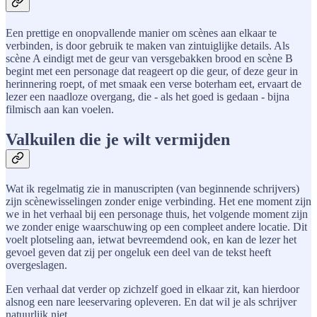
Een prettige en onopvallende manier om scènes aan elkaar te
verbinden, is door gebruik te maken van zintuiglijke details. Als
scène A eindigt met de geur van versgebakken brood en scène B
begint met een personage dat reageert op die geur, of deze geur in
herinnering roept, of met smaak een verse boterham eet, ervaart de
lezer een naadloze overgang, die - als het goed is gedaan - bijna
filmisch aan kan voelen.
Valkuilen die je wilt vermijden
Wat ik regelmatig zie in manuscripten (van beginnende schrijvers)
zijn scènewisselingen zonder enige verbinding. Het ene moment zijn
we in het verhaal bij een personage thuis, het volgende moment zijn
we zonder enige waarschuwing op een compleet andere locatie. Dit
voelt plotseling aan, ietwat bevreemdend ook, en kan de lezer het
gevoel geven dat zij per ongeluk een deel van de tekst heeft
overgeslagen.
Een verhaal dat verder op zichzelf goed in elkaar zit, kan hierdoor
alsnog een nare leeservaring opleveren. En dat wil je als schrijver
natuurlijk niet.