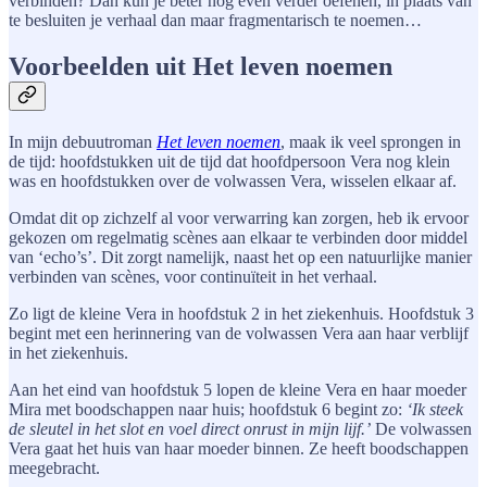
verbinden? Dan kun je beter nog even verder oefenen, in plaats van
te besluiten je verhaal dan maar fragmentarisch te noemen…
Voorbeelden uit Het leven noemen
In mijn debuutroman
Het leven noemen
, maak ik veel sprongen in
de tijd: hoofdstukken uit de tijd dat hoofdpersoon Vera nog klein
was en hoofdstukken over de volwassen Vera, wisselen elkaar af.
Omdat dit op zichzelf al voor verwarring kan zorgen, heb ik ervoor
gekozen om regelmatig scènes aan elkaar te verbinden door middel
van ‘echo’s’. Dit zorgt namelijk, naast het op een natuurlijke manier
verbinden van scènes, voor continuïteit in het verhaal.
Zo ligt de kleine Vera in hoofdstuk 2 in het ziekenhuis. Hoofdstuk 3
begint met een herinnering van de volwassen Vera aan haar verblijf
in het ziekenhuis.
Aan het eind van hoofdstuk 5 lopen de kleine Vera en haar moeder
Mira met boodschappen naar huis; hoofdstuk 6 begint zo:
‘Ik steek
de sleutel in het slot en voel direct onrust in mijn lijf.’
De volwassen
Vera gaat het huis van haar moeder binnen. Ze heeft boodschappen
meegebracht.