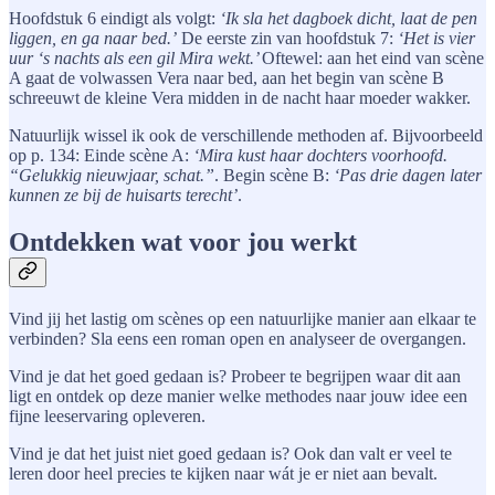
Hoofdstuk 6 eindigt als volgt:
‘Ik sla het dagboek dicht, laat de pen
liggen, en ga naar bed.’
De eerste zin van hoofdstuk 7:
‘Het is vier
uur ‘s nachts als een gil Mira wekt.’
Oftewel: aan het eind van scène
A gaat de volwassen Vera naar bed, aan het begin van scène B
schreeuwt de kleine Vera midden in de nacht haar moeder wakker.
Natuurlijk wissel ik ook de verschillende methoden af. Bijvoorbeeld
op p. 134: Einde scène A:
‘Mira kust haar dochters voorhoofd.
“Gelukkig nieuwjaar, schat.”
. Begin scène B:
‘Pas drie dagen later
kunnen ze bij de huisarts terecht’
.
Ontdekken wat voor jou werkt
Vind jij het lastig om scènes op een natuurlijke manier aan elkaar te
verbinden? Sla eens een roman open en analyseer de overgangen.
Vind je dat het goed gedaan is? Probeer te begrijpen waar dit aan
ligt en ontdek op deze manier welke methodes naar jouw idee een
fijne leeservaring opleveren.
Vind je dat het juist niet goed gedaan is? Ook dan valt er veel te
leren door heel precies te kijken naar wát je er niet aan bevalt.