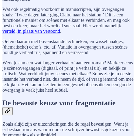
Wat ook regelmatig voorkomt in manuscripten, zijn overgangen
zoals: ‘Twee dagen later ging Claire naar het station.’ Dit is een
functionele manier om scènes met elkaar te verbinden, en mag ook
best een keer, maar het wordt al snel saai. Hier wordt namelijk
verteld, in plaats van vertoond
.
Oefen daarom met bovenstaande technieken, en wissel haakjes,
(thematische) echo’s, etc. af. Variatie in overgangen tussen scènes
houdt je verhaal fris, spannend en verrassend.
Werk je aan een wat langer verhaal of aan een roman? Markeer eens
je scèneovergangen (digitaal, of print je verhaal uit), en bekijk ze
kritisch. Wat verbindt jouw scènes met elkaar? Soms zie je in eerste
instantie het verband niet, dus neem de tijd, of vraag iemand om mee
te kijken. Het kan ook zitten in een gevoel of sensatie en een goede
overgang is vaak juist heel subtiel.
De bewuste keuze voor fragmentatie
Zoals altijd zijn er uitzonderingen die de regel bevestigen. Want ja,
er bestaan romans waarin door de schrijver bewust is gekozen voor
fragmentatie - als stijlmiddel.