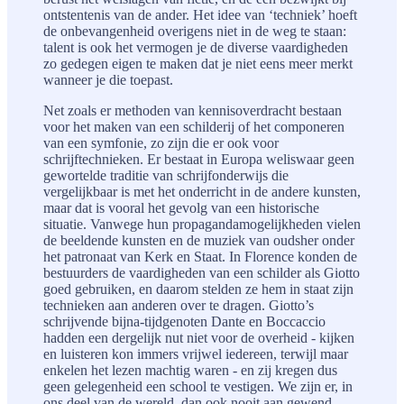
ontstentenis van de ander. Het idee van ‘techniek’ hoeft
de onbevangenheid overigens niet in de weg te staan:
talent is ook het vermogen je de diverse vaardigheden
zo gedegen eigen te maken dat je niet eens meer merkt
wanneer je die toepast.
Net zoals er methoden van kennisoverdracht bestaan
voor het maken van een schilderij of het componeren
van een symfonie, zo zijn die er ook voor
schrijftechnieken. Er bestaat in Europa weliswaar geen
gewortelde traditie van schrijfonderwijs die
vergelijkbaar is met het onderricht in de andere kunsten,
maar dat is vooral het gevolg van een historische
situatie. Vanwege hun propagandamogelijkheden vielen
de beeldende kunsten en de muziek van oudsher onder
het patronaat van Kerk en Staat. In Florence konden de
bestuurders de vaardigheden van een schilder als Giotto
goed gebruiken, en daarom stelden ze hem in staat zijn
technieken aan anderen over te dragen. Giotto’s
schrijvende bijna-tijdgenoten Dante en Boccaccio
hadden een dergelijk nut niet voor de overheid - kijken
en luisteren kon immers vrijwel iedereen, terwijl maar
enkelen het lezen machtig waren - en zij kregen dus
geen gelegenheid een school te vestigen. We zijn er, in
ons deel van de wereld, dan ook nooit aan gewend