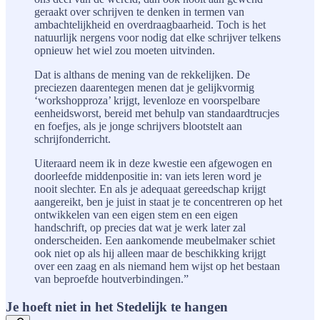
geraakt over schrijven te denken in termen van
ambachtelijkheid en overdraagbaarheid. Toch is het
natuurlijk nergens voor nodig dat elke schrijver telkens
opnieuw het wiel zou moeten uitvinden.
Dat is althans de mening van de rekkelijken. De
preciezen daarentegen menen dat je gelijkvormig
‘workshopproza’ krijgt, levenloze en voorspelbare
eenheidsworst, bereid met behulp van standaardtrucjes
en foefjes, als je jonge schrijvers blootstelt aan
schrijfonderricht.
Uiteraard neem ik in deze kwestie een afgewogen en
doorleefde middenpositie in: van iets leren word je
nooit slechter. En als je adequaat gereedschap krijgt
aangereikt, ben je juist in staat je te concentreren op het
ontwikkelen van een eigen stem en een eigen
handschrift, op precies dat wat je werk later zal
onderscheiden. Een aankomende meubelmaker schiet
ook niet op als hij alleen maar de beschikking krijgt
over een zaag en als niemand hem wijst op het bestaan
van beproefde houtverbindingen.”
Je hoeft niet in het Stedelijk te hangen