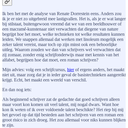
Ik ben het met de analyse van Renate Dorrestein eens. Anders zou
ik je er niet zo uitgebreid mee lastigvallen. Het is, als je er wat langer
bij stilstaat, buitengewoon vreemd dat we van een beeldhouwer of
een macramé-kunstenaar niet verwachten dat diegene van nature
begrijpt hoe het moet, welke technieken tot welke resultaten kunnen
leiden. We snappen allemaal dat werken met linoleum mogelijk een
zeker talent vereist, maar toch op zijn minst ook een behoorlijke
uitleg. Waarom zouden we dan van schrijvers wel verwachten dat
zij zomaar, zonder enig schrijfonderwijs maar met kennis van het
alfabet, begrijpen hoe dat moet, een roman schrijven?
Mijn advies: volg een schrijfcursus,
hier
of ergens anders, het maakt
niet uit, maar zorg dat je in ieder geval de basistechnieken aangereikt
krijgt. Echt, het maakt een wereld van verschil.
En dan nog iets:
Als beginnend schrijver zat de gedachte dat goed schrijven alleen
maar voort kon komen uit veel talent, mij nogal dwars. Want hoe
kon ik weten of ik over voldoende talent beschikte? Het riep bij mij
het gevoel op dat tijd besteden aan het schrijven van een roman een
groot risico in zich droeg. Het zou allemaal voor niks kunnen blijken
te zijn.