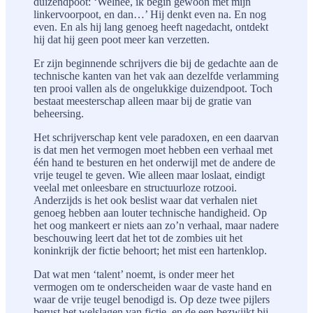
duizendpoot: ‘Welnee, ik begin gewoon met mijn
linkervoorpoot, en dan…’ Hij denkt even na. En nog
even. En als hij lang genoeg heeft nagedacht, ontdekt
hij dat hij geen poot meer kan verzetten.
Er zijn beginnende schrijvers die bij de gedachte aan de
technische kanten van het vak aan dezelfde verlamming
ten prooi vallen als de ongelukkige duizendpoot. Toch
bestaat meesterschap alleen maar bij de gratie van
beheersing.
Het schrijverschap kent vele paradoxen, en een daarvan
is dat men het vermogen moet hebben een verhaal met
één hand te besturen en het onderwijl met de andere de
vrije teugel te geven. Wie alleen maar loslaat, eindigt
veelal met onleesbare en structuurloze rotzooi.
Anderzijds is het ook beslist waar dat verhalen niet
genoeg hebben aan louter technische handigheid. Op
het oog mankeert er niets aan zo’n verhaal, maar nadere
beschouwing leert dat het tot de zombies uit het
koninkrijk der fictie behoort; het mist een hartenklop.
Dat wat men ‘talent’ noemt, is onder meer het
vermogen om te onderscheiden waar de vaste hand en
waar de vrije teugel benodigd is. Op deze twee pijlers
berust het welslagen van fictie, en de een bezwijkt bij