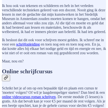
Ik hou ook van tekenen en schilderen en heb in het verleden
verschillende technieken geleerd van een docent. Nooit ging ik deze
lessen in met de gedachte dat mijn kunstwerken in het Stedelijk
Museum in Amsterdam zouden moeten komen te hangen, omdat het
anders allemaal voor niks zou zijn. Al die tijd en moeite en geld dat
ik had besteed aan lessen en materialen, beschouwde ik als
welbesteed, ik had er immers plezier aan beleefd. Ik had iets geleerd.
Ik besloot dat dit ook voor schrijven moest gelden. Ik schreef me in
voor een
schrijfopleiding
en toen nog een en toen nog een. En ja,
dat kostte alles bij elkaar het nodige geld en tijd en energie en nee, ik
wist niet of er ooit een roman van mij gepubliceerd zou worden.
Maar, nou en?
Online schrijfcursus
Schrikt het je af om op een bepaalde tijd en plaats een cursus te
'moeten' volgen? Of wil je laagdrempeliger starten? Dan bied ik een
online videocursus roman schrijven
. De eerste module (5 lessen) is
gratis. Als dat bevalt kan je voor €5 per maand de rest volgen. Als je
een beetje opschiet, kan je de gehele cursus voor slechts €5 volgen!