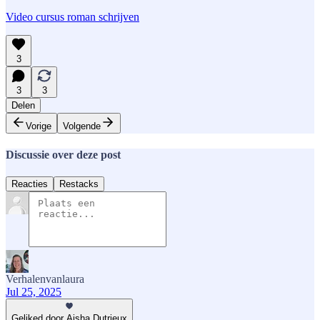
Video cursus roman schrijven
3
3
3
Delen
Vorige
Volgende
Discussie over deze post
Reacties
Restacks
Verhalenvanlaura
Jul 25, 2025
Geliked door Aisha Dutrieux