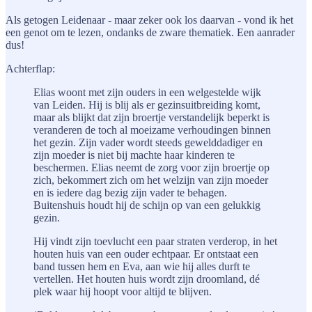
Als getogen Leidenaar - maar zeker ook los daarvan - vond ik het
een genot om te lezen, ondanks de zware thematiek. Een aanrader
dus!
Achterflap:
Elias woont met zijn ouders in een welgestelde wijk
van Leiden. Hij is blij als er gezinsuitbreiding komt,
maar als blijkt dat zijn broertje verstandelijk beperkt is
veranderen de toch al moeizame verhoudingen binnen
het gezin. Zijn vader wordt steeds gewelddadiger en
zijn moeder is niet bij machte haar kinderen te
beschermen. Elias neemt de zorg voor zijn broertje op
zich, bekommert zich om het welzijn van zijn moeder
en is iedere dag bezig zijn vader te behagen.
Buitenshuis houdt hij de schijn op van een gelukkig
gezin.
Hij vindt zijn toevlucht een paar straten verderop, in het
houten huis van een ouder echtpaar. Er ontstaat een
band tussen hem en Eva, aan wie hij alles durft te
vertellen. Het houten huis wordt zijn droomland, dé
plek waar hij hoopt voor altijd te blijven.