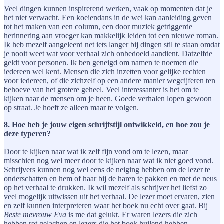
Veel dingen kunnen inspirerend werken, vaak op momenten dat je
het niet verwacht. Een koeiendans in de wei kan aanleiding geven
tot het maken van een column, een door muziek getriggerde
herinnering aan vroeger kan makkelijk leiden tot een nieuwe roman.
Ik heb mezelf aangeleerd net iets langer bij dingen stil te staan omdat
je nooit weet wat voor verhaal zich onbedoeld aandient. Datzelfde
geldt voor personen. Ik ben geneigd om namen te noemen die
iedereen wel kent. Mensen die zich inzetten voor gelijke rechten
voor iedereen, of die zichzelf op een andere manier wegcijferen ten
behoeve van het grotere geheel. Veel interessanter is het om te
kijken naar de mensen om je heen. Goede verhalen lopen gewoon
op straat. Je hoeft ze alleen maar te volgen.
8. Hoe heb je jouw eigen schrijfstijl ontwikkeld, en hoe zou je
deze typeren?
Door te kijken naar wat ik zelf fijn vond om te lezen, maar
misschien nog wel meer door te kijken naar wat ik niet goed vond.
Schrijvers kunnen nog wel eens de neiging hebben om de lezer te
onderschatten en hem of haar bij de haren te pakken en met de neus
op het verhaal te drukken. Ik wil mezelf als schrijver het liefst zo
veel mogelijk uitwissen uit het verhaal. De lezer moet ervaren, zien
en zelf kunnen interpreteren waar het boek nu echt over gaat. Bij
Beste mevrouw Eva
is me dat gelukt. Er waren lezers die zich
hebben rot gelachen en lezers die het boek huilend hebben