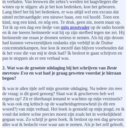
in verhalen. Van leeuwen die zebra’s werden tot laagvliegers die
wisten op te stijgen: als je het kon bedenken, kon het gebeuren.
Lang bleef het bij het bedenken, er was altijd wel een excuus dat
uitstel rechtvaardigde: een nieuwe baan, een vol hoofd. Toen een
kind, nog een kind, en nóg een. Te druk, geen zin, noem maar op.
Tot ik op een dag een liedje van
mijn grootvader
op de radio hoorde
en ik me ineens herinnerde wat hij op zijn sterfbed tegen me zei. Hij
herinnerde me eraan je dromen serieus te nemen. Als hij zijn droom
had kunnen verwezenlijken ondanks zijn verblijf in de Duitse
concentratiekampen, hoe kon ik mezelf dan blijven voorhouden dat
ik het voor die van mij te druk had? Ik besloot te gaan schrijven en
pas te stoppen als er een verhaal was.
2. Wat was de grootste uitdaging bij het schrijven van
Beste
mevrouw Eva
en wat had je graag geweten voordat je hieraan
begon?
Ik was te allen tijde zelf mijn grootste uitdaging. Na iedere zin rees
de vraag: is dit goed genoeg? Slaat wat ik geschreven heb wel
ergens op? Zit er überhaupt iemand te wachten op mijn verzinsels?
Ik was ook erg kritisch op de waarheidsgetrouwheid (is dit een
woord?) van mijn verhaal. Het boek is gestoeld op mijn jeugd, en ik
vond dat iedere scène precies moest zijn zoals het in werkelijkheid
gegaan was. Zo schrijf je geen boek. Ik besloot op een dag gewoon
alles wat ik bedacht voor waar aan te nemen. Als je het zelf gelooft,