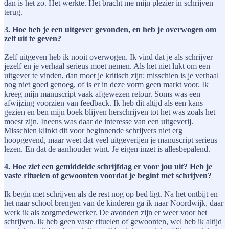
dan is het zo. Het werkte. Het bracht me mijn plezier in schrijven
terug.
3. Hoe heb je een uitgever gevonden, en heb je overwogen om
zelf uit te geven?
Zelf uitgeven heb ik nooit overwogen. Ik vind dat je als schrijver
jezelf en je verhaal serieus moet nemen. Als het niet lukt om een
uitgever te vinden, dan moet je kritisch zijn: misschien is je verhaal
nog niet goed genoeg, of is er in deze vorm geen markt voor. Ik
kreeg mijn manuscript vaak afgewezen retour. Soms was een
afwijzing voorzien van feedback. Ik heb dit altijd als een kans
gezien en ben mijn boek blijven herschrijven tot het was zoals het
moest zijn. Ineens was daar de interesse van een uitgeverij.
Misschien klinkt dit voor beginnende schrijvers niet erg
hoopgevend, maar weet dat veel uitgeverijen je manuscript serieus
lezen. En dat de aanhouder wint. Je eigen inzet is allesbepalend.
4. Hoe ziet een gemiddelde schrijfdag er voor jou uit? Heb je
vaste rituelen of gewoonten voordat je begint met schrijven?
Ik begin met schrijven als de rest nog op bed ligt. Na het ontbijt en
het naar school brengen van de kinderen ga ik naar Noordwijk, daar
werk ik als zorgmedewerker. De avonden zijn er weer voor het
schrijven. Ik heb geen vaste rituelen of gewoonten, wel heb ik altijd