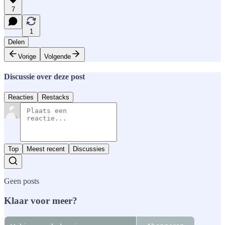
7
1
Delen
Vorige
Volgende
Discussie over deze post
Reacties
Restacks
Top
Meest recent
Discussies
Geen posts
Klaar voor meer?