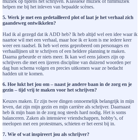
muziek op tijdens het schrijven. Klassieke muziek of filmmuziek
helpen me bij het inleven van bepaalde scènes.
5. Werk je met een gedetailleerd plot of laat je het verhaal zich
gaandeweg ontwikkelen?
Had ik al gezegd dat ik ADD heb? Ik heb altijd wel een idee waar ik
naartoe wil met een verhaal, maar hoe ik er kom is me iedere keer
weer een raadsel. Ik heb wel eens geprobeerd om personages en
verhaallijnen uit te schrijven of een heldere planning te maken.
Daarna gebeurde er niets meer. Ik kan wel eens jaloers zijn op
schrijvers die met een ijzeren discipline van duizend woorden per
dag hun schema volgen en precies uitkomen waar ze bedacht
hadden uit te komen.
6. Hoe lukt het jou om – naast je andere baan in de zorg en je
gezin – tijd vrij te maken voor het schrijven?
Keuzes maken. Er zijn twee dingen onnoemelijk belangrijk in mijn
leven, dat zijn mijn gezin en mijn carrière als schrijver. Daarnaast
heb ik mijn baan in de zorg nog steeds hard nodig. Het is soms
balanceren. Zaken als intensieve vriendschappen, hobby’s, of
meelopen met een protestmars, schieten er het eerst bij in.
7. Wie of wat inspireert jou als schrijver?