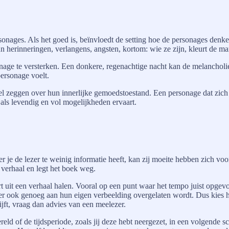
 personages. Als het goed is, beïnvloedt de setting hoe de personages d
n herinneringen, verlangens, angsten, kortom: wie ze zijn, kleurt de m
rsonage te versterken. Een donkere, regenachtige nacht kan de melancho
personage voelt.
ggen over hun innerlijke gemoedstoestand. Een personage dat zich ee
 als levendig en vol mogelijkheden ervaart.
er je de lezer te weinig informatie heeft, kan zij moeite hebben zich voo
t verhaal en legt het boek weg.
art uit een verhaal halen. Vooral op een punt waar het tempo juist opg
s er ook genoeg aan hun eigen verbeelding overgelaten wordt. Dus kies h
hrijft, vraag dan advies van een meelezer.
reld of de tijdsperiode, zoals jij deze hebt neergezet, in een volgende s