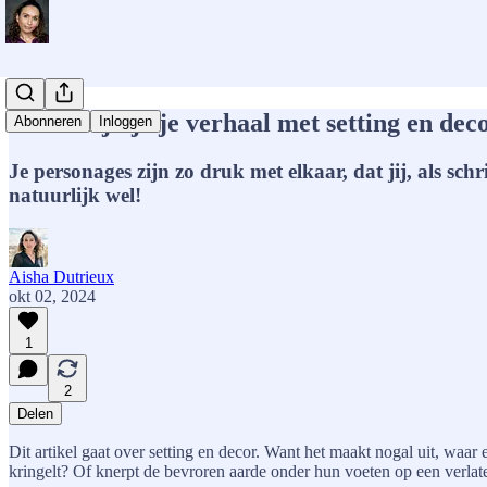
Zo verrijk je je verhaal met setting en dec
Abonneren
Inloggen
Je personages zijn zo druk met elkaar, dat jij, als s
natuurlijk wel!
Aisha Dutrieux
okt 02, 2024
1
2
Delen
Dit artikel gaat over setting en decor. Want het maakt nogal uit, waa
kringelt? Of knerpt de bevroren aarde onder hun voeten op een verlate