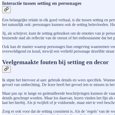
Interactie tussen setting en personages
Een belangrijke relatie in elk goed verhaal, is die tussen setting en
het natuurlijk ook: personages kunnen ook de setting beïnvloeden. Hu
Jij, als schrijver, kunt de setting gebruiken om de emoties van je pe
bruisende stad als reflectie van de onrust of het enthousiasme dat het 
Ook kan de manier waarop personages hun omgeving waarnemen veel ze
overweldigend en koud, terwijl een verliefd personage dezelfde straat
Veelgemaakte fouten bij setting en decor
Ik stipte het hiervoor al aan: gebruik details en wees specifiek. Wanne
gevoel van onthechting. De lezer heeft het gevoel iets te missen in he
Maar pas op: te lange en gedetailleerde beschrijvingen kunnen de va
details geschrapt worden. Maar los daarvan, lezers vinden het fijn al
laat het hierbij. Als je twijfelt of je voldoende, maar niet te veel besc
Zorg er ook voor dat de setting consistent is. Als de ‘regels’ van de we