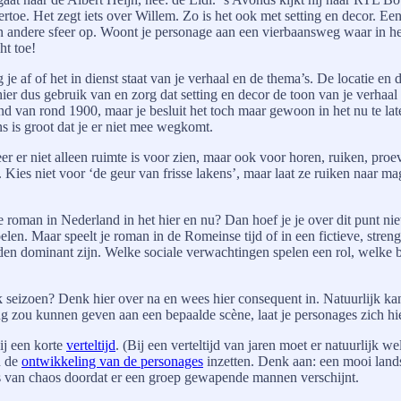
rtoe. Het zegt iets over Willem. Zo is het ook met setting en decor. Een
en andere sfeer op. Woont je personage aan een vierbaansweg waar in het
ht toe!
 je af of het in dienst staat van je verhaal en de thema’s. De locatie e
er dus gebruik van en zorg dat setting en decor de toon van je verhaal 
and van rond 1900, maar je besluit het toch maar gewoon in het nu te lat
ns is groot dat je er niet mee wegkomt.
 er niet alleen ruimte is voor zien, maar ook voor horen, ruiken, proev
. Kies niet voor ‘de geur van frisse lakens’, maar laat ze ruiken naar m
je roman in Nederland in het hier en nu? Dan hoef je je over dit punt n
voelen. Maar speelt je roman in de Romeinse tijd of in een fictieve, stre
en dominant zijn. Welke sociale verwachtingen spelen een rol, welke 
 seizoen? Denk hier over na en wees hier consequent in. Natuurlijk kan 
ting zou kunnen geven aan een bepaalde scène, laat je personages zich h
bij een korte
verteltijd
. (Bij een verteltijd van jaren moet er natuurlijk 
n de
ontwikkeling van de personages
inzetten. Denk aan: een mooi lands
ts van chaos doordat er een groep gewapende mannen verschijnt.