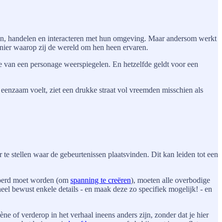
enken, handelen en interacteren met hun omgeving. Maar andersom werkt
anier waarop zij de wereld om hen heen ervaren.
lie van een personage weerspiegelen. En hetzelfde geldt voor een
nzaam voelt, ziet een drukke straat vol vreemden misschien als
r te stellen waar de gebeurtenissen plaatsvinden. Dit kan leiden tot een
evoerd moet worden (om
spanning te creëren
), moeten alle overbodige
eel bewust enkele details - en maak deze zo specifiek mogelijk! - en
cène of verderop in het verhaal ineens anders zijn, zonder dat je hier