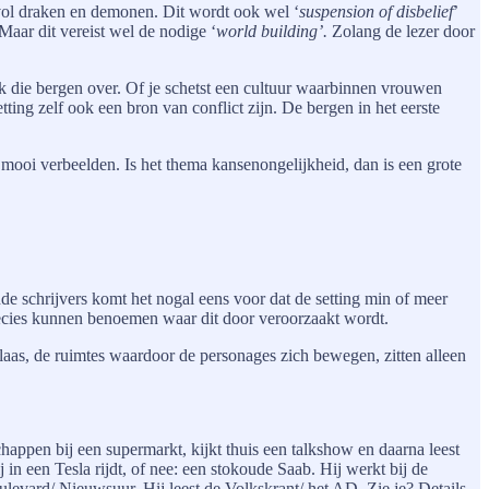
d vol draken en demonen. Dit wordt ook wel ‘
suspension of disbelief
’
Maar dit vereist wel de nodige ‘
world building’.
Zolang de lezer door
jk die bergen over. Of je schetst een cultuur waarbinnen vrouwen
ing zelf ook een bron van conflict zijn. De bergen in het eerste
 mooi verbeelden. Is het thema kansenongelijkheid, dan is een grote
de schrijvers komt het nogal eens voor dat de setting min of meer
et precies kunnen benoemen waar dit door veroorzaakt wordt.
helaas, de ruimtes waardoor de personages zich bewegen, zitten alleen
appen bij een supermarkt, kijkt thuis een talkshow en daarna leest
 in een Tesla rijdt, of nee: een stokoude Saab. Hij werkt bij de
oulevard/ Nieuwsuur. Hij leest de Volkskrant/ het AD. Zie je? Details