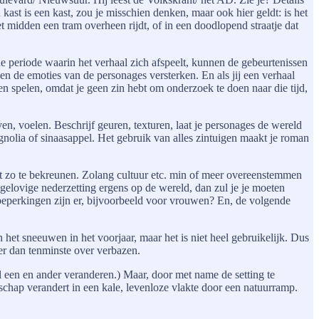
 kast is een kast, zou je misschien denken, maar ook hier geldt: is het
 midden een tram overheen rijdt, of in een doodlopend straatje dat
n de periode waarin het verhaal zich afspeelt, kunnen de gebeurtenissen
en de emoties van de personages versterken. En als jij een verhaal
en spelen, omdat je geen zin hebt om onderzoek te doen naar die tijd,
en, voelen. Beschrijf geuren, texturen, laat je personages de wereld
agnolia of sinaasappel. Het gebruik van alles zintuigen maakt je roman
iet zo te bekreunen. Zolang cultuur etc. min of meer overeenstemmen
nggelovige nederzetting ergens op de wereld, dan zul je je moeten
beperkingen zijn er, bijvoorbeeld voor vrouwen? En, de volgende
het sneeuwen in het voorjaar, maar het is niet heel gebruikelijk. Dus
ier dan tenminste over verbazen.
wel een en ander veranderen.) Maar, door met name de setting te
chap verandert in een kale, levenloze vlakte door een natuurramp.