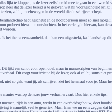
lles lijkt te kloppen, is de lezer zelfs bereid mee te gaan in een werel
 neer dat de lezer bereid is te geloven wat hij voorgeschoteld krijgt. 
e zien, zal hij meebewegen in de wereld die de schrijver schept.
een berglandschap hebt geschetst en de hoofdpersoon moet zo snel mogeli
n probeert hieraan te ontvluchten. In het verlengde hiervan, kan de sett
et worden.
 Is het thema eenzaamheid, dan kan een uitgestrekt, kaal landschap dit
. Dit lijkt een schot voor open doel, maar in manuscripten van beginnen
et verhaal. Dit zorgt voor irritatie bij de lezer, ook al zal hij soms ni
ok niet zo gek, want jij, als schrijver, ziet het helemaal voor je. Maar 
 de manier waarop de lezer jouw verhaal ervaart. Dus hier enkele tips:
noemen, rijdt in een auto, werkt in een overheidsgebouw, doet boodsch
ijving is namelijk veel te generiek. Maar laten we nu eens zeggen dat hij
j gaat naar de Albert Heijn, nee: de Lidl. ‘s Avonds kijkt hij naar RTL B