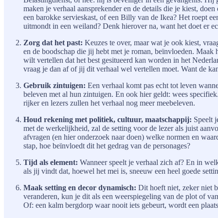
maken je verhaal aansprekender en de details die je kiest, doen e
een barokke servieskast, of een Billy van de Ikea? Het roept e
uitmondt in een weiland? Denk hierover na, want het doet er ec
Zorg dat het past:
Keuzes te over, maar wat je ook kiest, vraag
en de boodschap die jij hebt met je roman, beïnvloeden. Maak hi
wilt vertellen dat het best gesitueerd kan worden in het Nederl
vraag je dan af of jij dit verhaal wel vertellen moet. Want de ka
Gebruik zintuigen:
Een verhaal komt pas echt tot leven wanneer
beleven met al hun zintuigen. En ook hier geldt: wees specifiek
rijker en lezers zullen het verhaal nog meer meebeleven.
Houd rekening met politiek, cultuur, maatschappij:
Speelt 
met de werkelijkheid, zal de setting voor de lezer als juist aan
afvragen (en hier onderzoek naar doen) welke normen en waard
stap, hoe beïnvloedt dit het gedrag van de personages?
Tijd als element:
Wanneer speelt je verhaal zich af? En in welk
als jij vindt dat, hoewel het mei is, sneeuw een heel goede set
Maak setting en decor dynamisch:
Dit hoeft niet, zeker niet 
veranderen, kun je dit als een weerspiegeling van de plot of va
Of: een kalm bergdorp waar nooit iets gebeurt, wordt een plaa