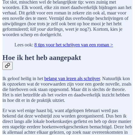
Tot slot, misschien wel de belangrijkste tip: wees zuinig met
woorden. Elk woord, elke zin moet daadwerkelijk bijdragen aan het
verhaal. Dit geldt voor een roman in zekere zin ook al, maar voor
een novelle des te meer. Vermijd dus overbodige beschrijvingen of
uitwijdingen (hoe trots je zelf ook bent op hoe mooi je het hebt
geformuleerd;
kill your darlings,
weet je nog?). Kortom, kies je
woorden scherp en doelgericht.
Lees ook:
8 tips voor het schrijven van een roman >
Hoe ik het heb aangepakt
Ik geloof heilig in het
belang van lezen als schrijver
. Natuurlijk kon
ik opzoeken wat de voorwaarden zijn voor een goede novelle, zoals
die hierboven ook staan opgesomd. Maar dit is slechts de theorie.
Het is niet hetzelfde als het
voelen
en daadwerkelijk inzicht hebben
in hoe dit er in de praktijk uitziet.
Er was wel enige haast bij, want afgelopen februari werd pas
bekend dat deze wedstrijd zou worden georganiseerd. Dus ben ik
direct langs alle lokale boekenkastjes gefietst en heb op deze manier
een stapeltje eerdere boekenweekgeschenken bemachtigd. Deze heb
ik allemaal achter elkaar gelezen, op zoek naar overeenkomsten in