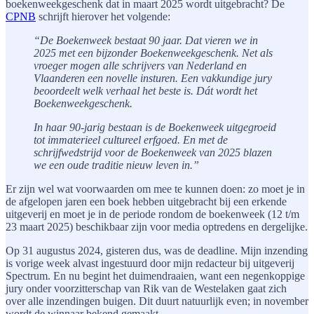
boekenweekgeschenk dat in maart 2025 wordt uitgebracht? De
CPNB
schrijft hierover het volgende:
“De Boekenweek bestaat 90 jaar. Dat vieren we in
2025 met een bijzonder Boekenweekgeschenk. Net als
vroeger mogen alle schrijvers van Nederland en
Vlaanderen een novelle insturen. Een vakkundige jury
beoordeelt welk verhaal het beste is. Dát wordt het
Boekenweekgeschenk.
In haar 90-jarig bestaan is de Boekenweek uitgegroeid
tot immaterieel cultureel erfgoed. En met de
schrijfwedstrijd voor de Boekenweek van 2025 blazen
we een oude traditie nieuw leven in.”
Er zijn wel wat voorwaarden om mee te kunnen doen: zo moet je in
de afgelopen jaren een boek hebben uitgebracht bij een erkende
uitgeverij en moet je in de periode rondom de boekenweek (12 t/m
23 maart 2025) beschikbaar zijn voor media optredens en dergelijke.
Op 31 augustus 2024, gisteren dus, was de deadline. Mijn inzending
is vorige week alvast ingestuurd door mijn redacteur bij uitgeverij
Spectrum. En nu begint het duimendraaien, want een negenkoppige
jury onder voorzitterschap van Rik van de Westelaken gaat zich
over alle inzendingen buigen. Dit duurt natuurlijk even; in november
wordt de winnaar bekend gemaakt.