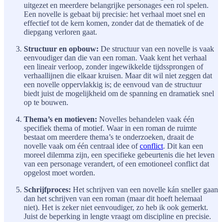
uitgezet en meerdere belangrijke personages een rol spelen.
Een novelle is gebaat bij precisie: het verhaal moet snel en
effectief tot de kern komen, zonder dat de thematiek of de
diepgang verloren gaat.
Structuur en opbouw:
De structuur van een novelle is vaak
eenvoudiger dan die van een roman. Vaak kent het verhaal
een lineair verloop, zonder ingewikkelde tijdssprongen of
verhaallijnen die elkaar kruisen. Maar dit wil niet zeggen dat
een novelle oppervlakkig is; de eenvoud van de structuur
biedt juist de mogelijkheid om de spanning en dramatiek snel
op te bouwen.
Thema’s en motieven:
Novelles behandelen vaak één
specifiek thema of motief. Waar in een roman de ruimte
bestaat om meerdere thema’s te onderzoeken, draait de
novelle vaak om één centraal idee of
conflict
. Dit kan een
moreel dilemma zijn, een specifieke gebeurtenis die het leven
van een personage verandert, of een emotioneel conflict dat
opgelost moet worden.
Schrijfproces:
Het schrijven van een novelle kán sneller gaan
dan het schrijven van een roman (maar dit hoeft helemaal
niet). Het is zeker niet eenvoudiger, zo heb ik ook gemerkt.
Juist de beperking in lengte vraagt om discipline en precisie.