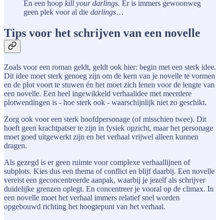
En een hoop
kill your darlings
. Er is immers gewoonweg
geen plek voor al die
darlings
…
Tips voor het schrijven van een novelle
Zoals voor een roman geldt, geldt ook hier: begin met een sterk idee.
Dit idee moet sterk genoeg zijn om de kern van je novelle te vormen
en de plot voort te stuwen én het moet zich lenen voor de lengte van
een novelle. Een heel ingewikkeld verhaalidee met meerdere
plotwendingen is - hoe sterk ook - waarschijnlijk niet zo geschikt.
Zorg ook voor een sterk hoofdpersonage (of misschien twee). Dit
hoeft geen krachtpatser te zijn in fysiek opzicht, maar het personage
moet goed uitgewerkt zijn en het verhaal vrijwel alleen kunnen
dragen.
Als gezegd is er geen ruimte voor complexe verhaallijnen of
subplots. Kies dus een thema of conflict en blijf daarbij. Een novelle
vereist een geconcentreerde aanpak, waarbij je jezelf als schrijver
duidelijke grenzen oplegt. En concentreer je vooral op de climax. In
een novelle moet het verhaal immers relatief snel worden
opgebouwd richting het hoogtepunt van het verhaal.