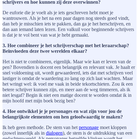
schrijvers en hoe kunnen zij deze overwinnen?
De euforie die je voelt als je iets geschreven hebt moet je
wantrouwen. Als je het na een paar dagen nog steeds goed vindt,
dan heb je misschien iets te pakken, dan ga je het herschrijven, en
dan aan iemand laten lezen. Een valkuil voor beginnende schrijvers
is dat je te vol bent van wat je hebt gemaakt.
3. Hoe combineer je het schrijverschap met het leraarschap?
Beïnvloeden deze twee werelden elkaar?
Het is niet te combineren, eigenlijk. Maar wie kan er leven van de
pen? Bovendien is docent een belangrijk en relevant vak. Je haalt er
snel voldoening uit, wordt gewaardeerd, iets dat met schrijven veel
lastiger is omdat de waardering zo lang op zich laat wachten. Maar
het wringt wel: ik voel me vaak in beide tekortschieten. Zou ik een
betere schrijver kunnen zijn, en meer aan de weg timmeren, als ik
niet lesgaf? Begin ik niet een matige docent te worden omdat ik in
mijn hoofd met mijn boek bezig ben?
4. Hoe ontwikkel je je personages en wat zijn voor jou de
belangrijkste elementen om hen geloofwaardig te maken?
Ik heb geen methode. De stem van het
personage
moet kloppen
(zowel innerlijk als in
dialogen
), de stem is de uitdrukking van een
gedachtenwereld. Als personages hetzelfde klinken wordt het