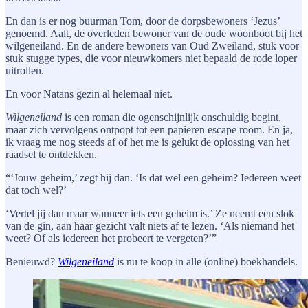
En dan is er nog buurman Tom, door de dorpsbewoners ‘Jezus’
genoemd. Aalt, de overleden bewoner van de oude woonboot bij het
wilgeneiland. En de andere bewoners van Oud Zweiland, stuk voor
stuk stugge types, die voor nieuwkomers niet bepaald de rode loper
uitrollen.
En voor Natans gezin al helemaal niet.
Wilgeneiland
is een roman die ogenschijnlijk onschuldig begint,
maar zich vervolgens ontpopt tot een papieren escape room. En ja,
ik vraag me nog steeds af of het me is gelukt de oplossing van het
raadsel te ontdekken.
“‘Jouw geheim,’ zegt hij dan. ‘Is dat wel een geheim? Iedereen weet
dat toch wel?’
‘Vertel jij dan maar wanneer iets een geheim is.’ Ze neemt een slok
van de gin, aan haar gezicht valt niets af te lezen. ‘Als niemand het
weet? Of als iedereen het probeert te vergeten?’”
Benieuwd?
Wilgeneiland
is nu te koop in alle (online) boekhandels.