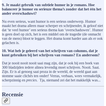
9. Je maakt gebruik van subtiele humor in je romans. Hoe
balanceer je humor en serieuze thema’s zonder dat het één het
ander overschaduwt?
Nu even serieus, want humor is een serieus onderwerp. Humor
maakt het drama alleen maar scherper en schrijnender, ik geloof niet
dat ‘te veel humor’ een serieus thema kan ‘overschaduwen’. Humor
is geen doel op zich, het is een middel om de tragedie (de onmacht
van de mens) bloot te leggen. Het drama komt harder aan als er ook
gelachen is.
10. Wat heb je geleerd van het schrijven van columns, dat je
kunt gebruiken bij het schrijven van romans? En andersom?
Dat je nooit nooit nooit saai mag zijn, dat je ook bij een boek van
300 bladzijden iedere alinea levendig moet schrijven. Nooit. Saai.
Zijn. Er is al genoeg saai proza in de wereld, de wereld gaat aan
stomme saaie clichés ten onder! Verras, verbaas, wees vermakelijk,
scherpzinnig en
precies
. Tja, niemand zei dat het makkelijk was...
Recensie