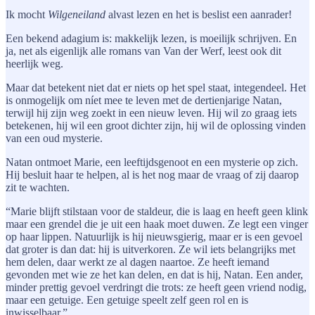
Ik mocht
Wilgeneiland
alvast lezen en het is beslist een aanrader!
Een bekend adagium is: makkelijk lezen, is moeilijk schrijven. En
ja, net als eigenlijk alle romans van Van der Werf, leest ook dit
heerlijk weg.
Maar dat betekent niet dat er niets op het spel staat, integendeel. Het
is onmogelijk om níet mee te leven met de dertienjarige Natan,
terwijl hij zijn weg zoekt in een nieuw leven. Hij wil zo graag iets
betekenen, hij wil een groot dichter zijn, hij wil de oplossing vinden
van een oud mysterie.
Natan ontmoet Marie, een leeftijdsgenoot en een mysterie op zich.
Hij besluit haar te helpen, al is het nog maar de vraag of zij daarop
zit te wachten.
“Marie blijft stilstaan voor de staldeur, die is laag en heeft geen klink
maar een grendel die je uit een haak moet duwen. Ze legt een vinger
op haar lippen. Natuurlijk is hij nieuwsgierig, maar er is een gevoel
dat groter is dan dat: hij is uitverkoren. Ze wil iets belangrijks met
hem delen, daar werkt ze al dagen naartoe. Ze heeft iemand
gevonden met wie ze het kan delen, en dat is hij, Natan. Een ander,
minder prettig gevoel verdringt die trots: ze heeft geen vriend nodig,
maar een getuige. Een getuige speelt zelf geen rol en is
inwisselbaar.”