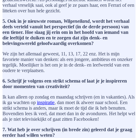
verhaal vreselijk saai, ook al geef je ze paars haar, een Ferrari of een
litteken over hun hele gezicht.
5. Ook in je nieuwste roman,
Wilgeneiland
, wordt het verhaal
deels verteld vanuit het perspectief (in de derde persoon) van
een tiener. Hoe slaag jij erin om in het hoofd van iemand van
die leeftijd te duiken en te zorgen dat zijn denk- en
belevingswereld geloofwaardig overkomen?
We zijn het allemaal geweest, 11, 13, 17, 22 enz. Het is mijn
favoriete manier van denken: als een jongere, ambitieus en onzeker
tegelijk. Moeilijker is het om je in de denk- en leefwereld van een
oudere te verplaatsen.
6. Schrijf je volgens een strikt schema of laat je je inspireren
door momenten van creativiteit?
Ik kan alleen op zondag en maandag schrijven (en in vakanties). Als
ik ga wachten op
inspiratie
, dan moet ik alweer naar school. Een
strikt schema is anders, maar ik moet de tijd die ik heb benutten.
Bovendien lees ik veel, dat moet dan in de avonduren. Het helpt wel
als je niet televisiekijkt of gaat zitten Facebooken!
7. Wat heb je over schrijven (in brede zin) geleerd dat je graag
eerder had willen weten?