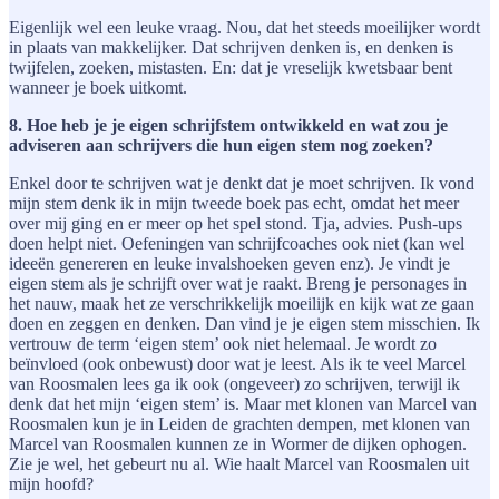
Eigenlijk wel een leuke vraag. Nou, dat het steeds moeilijker wordt
in plaats van makkelijker. Dat schrijven denken is, en denken is
twijfelen, zoeken, mistasten. En: dat je vreselijk kwetsbaar bent
wanneer je boek uitkomt.
8. Hoe heb je je eigen schrijfstem ontwikkeld en wat zou je
adviseren aan schrijvers die hun eigen stem nog zoeken?
Enkel door te schrijven wat je denkt dat je moet schrijven. Ik vond
mijn stem denk ik in mijn tweede boek pas echt, omdat het meer
over mij ging en er meer op het spel stond. Tja, advies. Push-ups
doen helpt niet. Oefeningen van schrijfcoaches ook niet (kan wel
ideeën genereren en leuke invalshoeken geven enz). Je vindt je
eigen stem als je schrijft over wat je raakt. Breng je personages in
het nauw, maak het ze verschrikkelijk moeilijk en kijk wat ze gaan
doen en zeggen en denken. Dan vind je je eigen stem misschien. Ik
vertrouw de term ‘eigen stem’ ook niet helemaal. Je wordt zo
beïnvloed (ook onbewust) door wat je leest. Als ik te veel Marcel
van Roosmalen lees ga ik ook (ongeveer) zo schrijven, terwijl ik
denk dat het mijn ‘eigen stem’ is. Maar met klonen van Marcel van
Roosmalen kun je in Leiden de grachten dempen, met klonen van
Marcel van Roosmalen kunnen ze in Wormer de dijken ophogen.
Zie je wel, het gebeurt nu al. Wie haalt Marcel van Roosmalen uit
mijn hoofd?